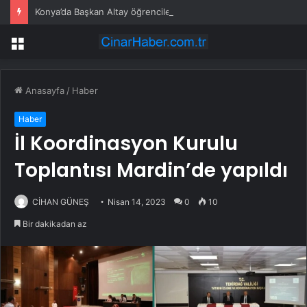
Konya’da Başkan Altay öğrencilerin heyecanına ortak oldu
Menü
Anasayfa
/
Haber
Haber
İl Koordinasyon Kurulu
Toplantısı Mardin’de yapıldı
CİHAN GÜNEŞ
Nisan 14, 2023
0
10
Bir dakikadan az