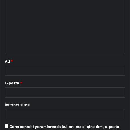
Y
o
r
u
m
*
Ad
*
E-posta
*
İnternet sitesi
Daha sonraki yorumlarımda kullanılması için adım, e-posta