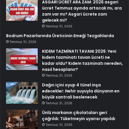
ASGARİ ÜCRET ARA ZAM: 2026 asgari
ücret Temmuz ayında artacak mı, ara
zam var mı? Asgari ücrete zam
gelecek mi?
Temmuz 31, 2026
Bodrum Pazarlarında Üreticinin Emeği Tezgahlarda
Temmuz 31, 2026
KIDEM TAZMİNATI TAVANI 2026: Yeni
kıdem tazminatı tavan ücreti ne
kadar oldu? Kıdem tazminatı nereden,
nasıl hesaplanır?
Temmuz 31, 2026
Dağın içini oyup 4 tünel inşa
edecekler: Nehir suyuyla dünyanın en
büyük santrali beslenecek
Temmuz 31, 2026
Ünlü markanın çikolataları geri
çağrıldı: Tüketmeyin uyarısı yapıldı
Temmuz 31, 2026