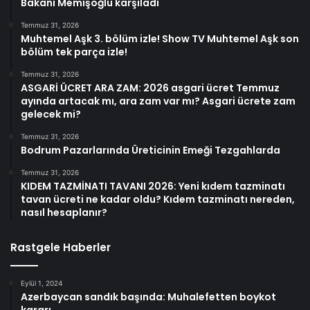
Bakanı Memişoğlu karşıladı
Temmuz 31, 2026
Muhtemel Aşk 3. bölüm izle! Show TV Muhtemel Aşk son
bölüm tek parça izle!
Temmuz 31, 2026
ASGARİ ÜCRET ARA ZAM: 2026 asgari ücret Temmuz
ayında artacak mı, ara zam var mı? Asgari ücrete zam
gelecek mi?
Temmuz 31, 2026
Bodrum Pazarlarında Üreticinin Emeği Tezgahlarda
Temmuz 31, 2026
KIDEM TAZMİNATI TAVANI 2026: Yeni kıdem tazminatı
tavan ücreti ne kadar oldu? Kıdem tazminatı nereden,
nasıl hesaplanır?
Rastgele Haberler
Eylül 1, 2024
Azerbaycan sandık başında: Muhalefetten boykot
kararı