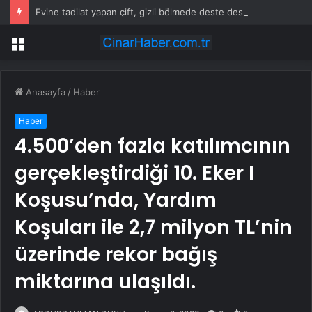
Evine tadilat yapan çift, gizli bölmede deste deste para buldu
Menü
Anasayfa
/
Haber
Haber
4.500’den fazla katılımcının
gerçekleştirdiği 10. Eker I
Koşusu’nda, Yardım
Koşuları ile 2,7 milyon TL’nin
üzerinde rekor bağış
miktarına ulaşıldı.