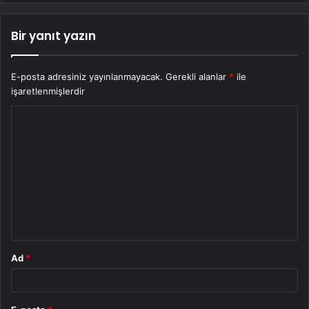
Bir yanıt yazın
E-posta adresiniz yayınlanmayacak.
Gerekli alanlar
*
ile
işaretlenmişlerdir
Y
o
r
u
m
*
Ad
*