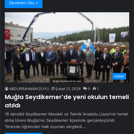
Devamını Oku »
Haber
ABDURRAHMAN DUYU
Şubat 12, 2024
0
1
Muğla Seydikemer’de yeni okulun temeli
atıldı
16 derslikli Seydikemer Mesleki ve Teknik Anadolu Lisesi'nin temel
atma töreni Muğla'nın Seydikemer ilçesinde gerçekleştirildi.
Törende öğrenciler halk oyunları sergiledi.…