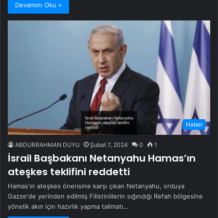
Devamını Oku »
Haber
ABDURRAHMAN DUYU
Şubat 7, 2024
0
1
İsrail Başbakanı Netanyahu Hamas’ın
ateşkes teklifini reddetti
Hamas'ın ateşkes önerisine karşı çıkan Netanyahu, orduya
Gazze'de yerinden edilmiş Filistinlilerin sığındığı Refah bölgesine
yönelik akın için hazırlık yapma talimatı…