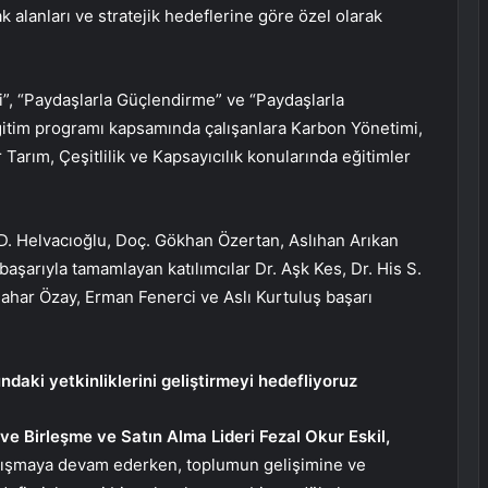
ak alanları ve stratejik hedeflerine göre özel olarak
i”, “Paydaşlarla Güçlendirme” ve “Paydaşlarla
itim programı kapsamında çalışanlara Karbon Yönetimi,
arım, Çeşitlilik ve Kapsayıcılık konularında eğitimler
lı D. Helvacıoğlu, Doç. Gökhan Özertan, Aslıhan Arıkan
başarıyla tamamlayan katılımcılar Dr. Aşk Kes, Dr. His S.
ahar Özay, Erman Fenerci ve Aslı Kurtuluş başarı
undaki yetkinliklerini geliştirmeyi hedefliyoruz
 ve Birleşme ve Satın Alma Lideri Fezal Okur Eskil,
çalışmaya devam ederken, toplumun gelişimine ve