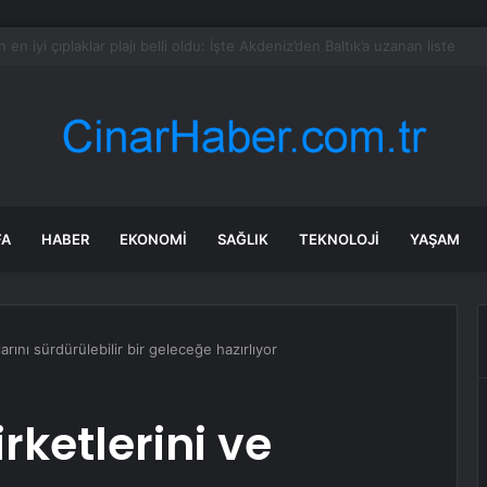
asla zarar ettirmeyen ikinci el araçlar
FA
HABER
EKONOMI
SAĞLIK
TEKNOLOJI
YAŞAM
larını sürdürülebilir bir geleceğe hazırlıyor
irketlerini ve