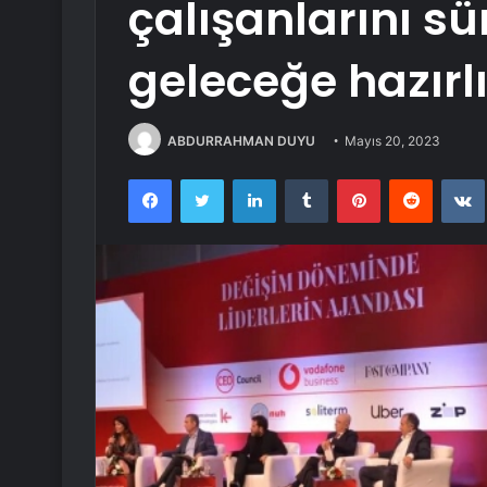
çalışanlarını sü
geleceğe hazırl
ABDURRAHMAN DUYU
Mayıs 20, 2023
Facebook
Twitter
LinkedIn
Tumblr
Pinterest
Reddit