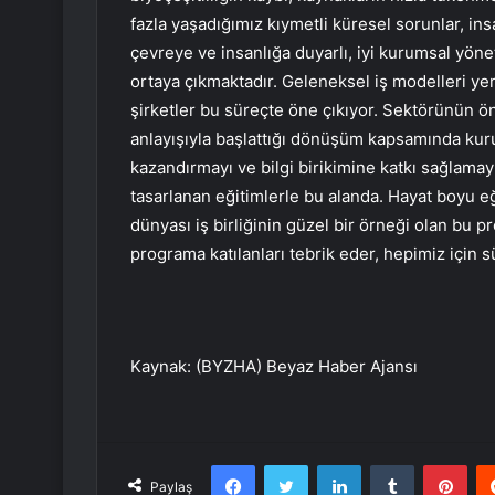
fazla yaşadığımız kıymetli küresel sorunlar, ins
çevreye ve insanlığa duyarlı, iyi kurumsal yö
ortaya çıkmaktadır. Geleneksel iş modelleri ye
şirketler bu süreçte öne çıkıyor. Sektörünün ö
anlayışıyla başlattığı dönüşüm kapsamında kurum
kazandırmayı ve bilgi birikimine katkı sağlamayı
tasarlanan eğitimlerle bu alanda. Hayat boyu eği
dünyası iş birliğinin güzel bir örneği olan bu 
programa katılanları tebrik eder, hepimiz için s
Kaynak: (BYZHA) Beyaz Haber Ajansı
Facebook
Twitter
LinkedIn
Tumblr
Pint
Paylaş