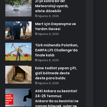
21 yıl sonra bir ilk!
Meteoroloji uyardı,
afete dönebilir
Ağustos 8, 2026
Mert için Dayanışma ve
Yardım Gecesi
Ağustos 8, 2026
Türk mühendis Polatkan,
DARPA Lift Challenge’da
finale kaldı
Ağustos 8, 2026
Evine tadilat yapan çift,
gizli bölmede deste
deste para buldu
Ağustos 8, 2026
ASKİ Ankara su kesintisi!
24-25 Temmuz
Ankara’da su kesintisi ne
zaman bitecek, sular ne