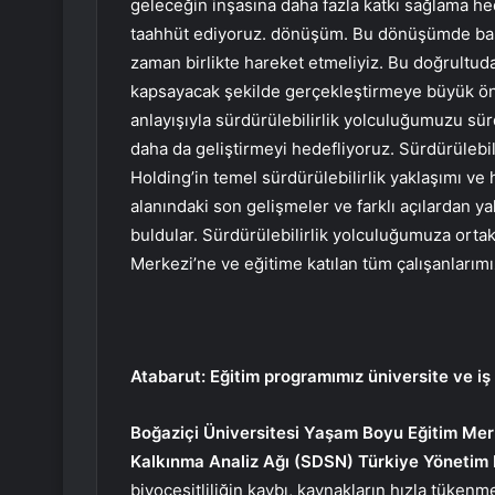
geleceğin inşasına daha fazla katkı sağlama hed
taahhüt ediyoruz. dönüşüm. Bu dönüşümde başa
zaman birlikte hareket etmeliyiz. Bu doğrultuda
kapsayacak şekilde gerçekleştirmeye büyük ön
anlayışıyla sürdürülebilirlik yolculuğumuzu sürd
daha da geliştirmeyi hedefliyoruz. Sürdürülebili
Holding’in temel sürdürülebilirlik yaklaşımı ve h
alanındaki son gelişmeler ve farklı açılardan ya
buldular. Sürdürülebilirlik yolculuğumuza ortak
Merkezi’ne ve eğitime katılan tüm çalışanlarım
Atabarut: Eğitim programımız üniversite ve iş d
Boğaziçi Üniversitesi Yaşam Boyu Eğitim Mer
Kalkınma Analiz Ağı (SDSN) Türkiye Yönetim 
biyoçeşitliliğin kaybı, kaynakların hızla tüken