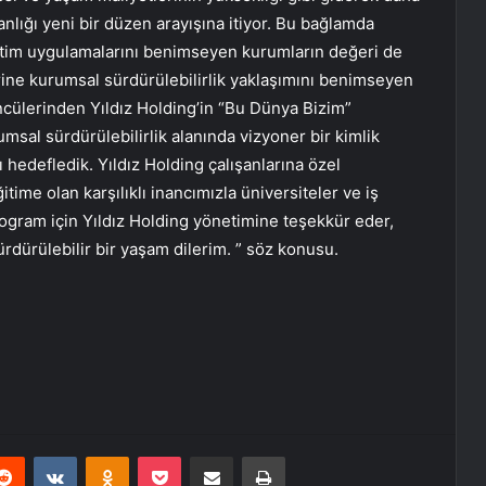
anlığı yeni bir düzen arayışına itiyor. Bu bağlamda
netim uygulamalarını benimseyen kurumların değeri de
rine kurumsal sürdürülebilirlik yaklaşımını benimseyen
ncülerinden Yıldız Holding’in “Bu Dünya Bizim”
sal sürdürülebilirlik alanında vizyoner bir kimlik
 hedefledik. Yıldız Holding çalışanlarına özel
time olan karşılıklı inancımızla üniversiteler ve iş
program için Yıldız Holding yönetimine teşekkür eder,
ürdürülebilir bir yaşam dilerim. ” söz konusu.
erest
Reddit
VKontakte
Odnoklassniki
Pocket
E-Posta ile paylaş
Yazdır