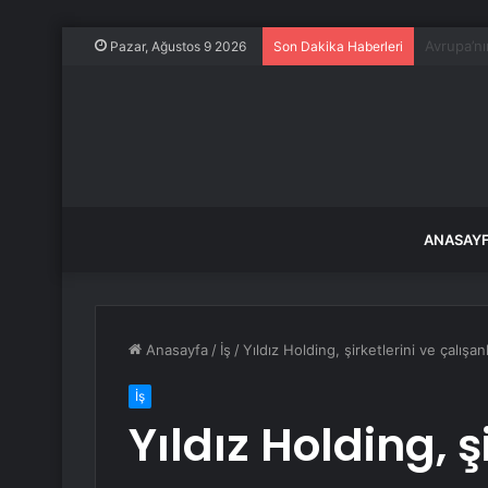
Satarken 
Pazar, Ağustos 9 2026
Son Dakika Haberleri
ANASAY
Anasayfa
/
İş
/
Yıldız Holding, şirketlerini ve çalışan
İş
Yıldız Holding, ş