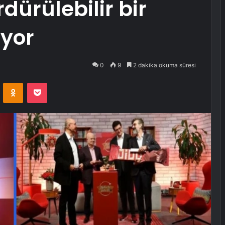
rdürülebilir bir
ıyor
0
9
2 dakika okuma süresi
VKontakte
Odnoklassniki
Pocket