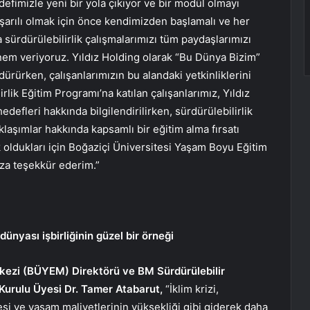
efimizle yeni bir yola çıkıyor ve bir modül olmayı
rılı olmak için önce kendimizden başlamalı ve her
 sürdürülebilirlik çalışmalarımızı tüm paydaşlarımızı
em veriyoruz. Yıldız Holding olarak “Bu Dünya Bizim”
ürürken, çalışanlarımızın bu alandaki yetkinliklerini
rlik Eğitim Programı’na katılan çalışanlarımız, Yıldız
edefleri hakkında bilgilendirilirken, sürdürülebilirlik
klaşımlar hakkında kapsamlı bir eğitim alma fırsatı
 oldukları için Boğaziçi Üniversitesi Yaşam Boyu Eğitim
ıza teşekkür ederim.”
ünyası işbirliğinin güzel bir örneği
kezi (BÜYEM) Direktörü ve BM Sürdürülebilir
Kurulu Üyesi Dr. Tamer Atabarut,
“İklim krizi,
mesi ve yaşam maliyetlerinin yüksekliği gibi giderek daha