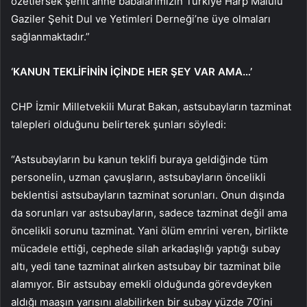
özetlersek şehit anne babalarımızın Türkiye Harp Malulü
Gaziler Şehit Dul ve Yetimleri Derneği’ne üye olmaları
sağlanmaktadır.”
‘KANUN TEKLİFİNİN İÇİNDE HER ŞEY VAR AMA…’
CHP İzmir Milletvekili Murat Bakan, astsubayların tazminat
talepleri olduğunu belirterek şunları söyledi:
“Astsubayların bu kanun teklifi buraya geldiğinde tüm
personelin, uzman çavuşların, astsubayların öncelikli
beklentisi astsubayların tazminat sorunları. Onun dışında
da sorunları var astsubayların, sadece tazminat değil ama
öncelikli sorunu tazminat. Yani ölüm emrini veren, birlikte
mücadele ettiği, cephede silah arkadaşlığı yaptığı subay
altı, yedi tane tazminat alırken astsubay bir tazminat bile
alamıyor. Bir astsubay emekli olduğunda görevdeyken
aldığı maaşın yarısını alabilirken bir subay yüzde 70’ini