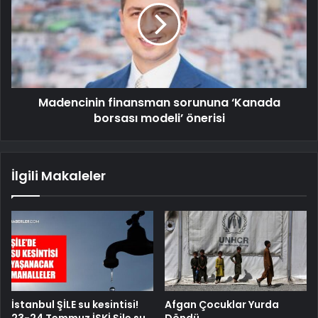
Madencinin finansman sorununa ‘Kanada
borsası modeli’ önerisi
İlgili Makaleler
İstanbul ŞİLE su kesintisi!
Afgan Çocuklar Yurda
23-24 Temmuz İSKİ Şile su
Döndü