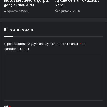
Motosiklet duvara çarptı,
Aşkale’de Trafik Kazası: 7
genç sürücü öldü
Yaralı
Ağustos 7, 2026
Ağustos 7, 2026
Bir yanıt yazın
E-posta adresiniz yayınlanmayacak.
Gerekli alanlar
*
ile
işaretlenmişlerdir
Y
o
r
u
m
*
Ad
*