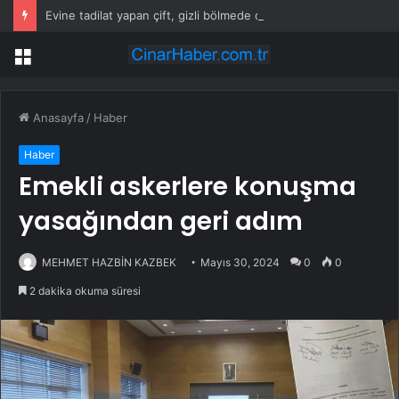
Evine tadilat yapan çift, gizli bölmede deste deste para buldu
Menü
Anasayfa
/
Haber
Haber
Emekli askerlere konuşma
yasağından geri adım
MEHMET HAZBİN KAZBEK
Mayıs 30, 2024
0
0
2 dakika okuma süresi