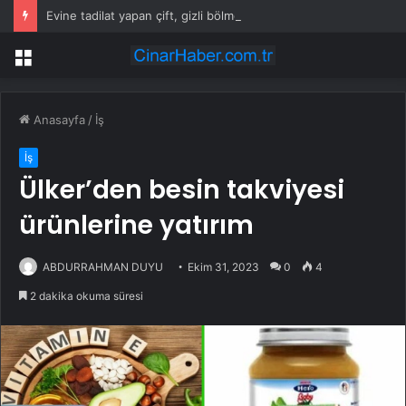
Evine tadilat yapan çift, gizli bölmede deste deste para buldu
Menü
Anasayfa
/
İş
İş
Ülker’den besin takviyesi
ürünlerine yatırım
ABDURRAHMAN DUYU
Ekim 31, 2023
0
4
2 dakika okuma süresi