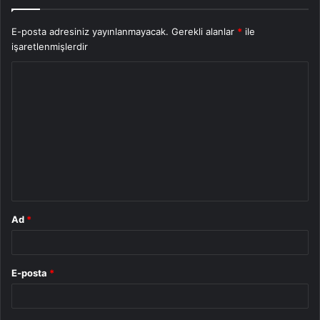
E-posta adresiniz yayınlanmayacak.
Gerekli alanlar
*
ile
işaretlenmişlerdir
Y
o
r
u
m
*
Ad
*
E-posta
*