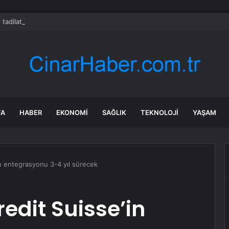
 tadilat yapan çift, gizli bölmede deste deste para buldu
FA
HABER
EKONOMI
SAĞLIK
TEKNOLOJI
YAŞAM
in entegrasyonu 3-4 yıl sürecek
edit Suisse’in