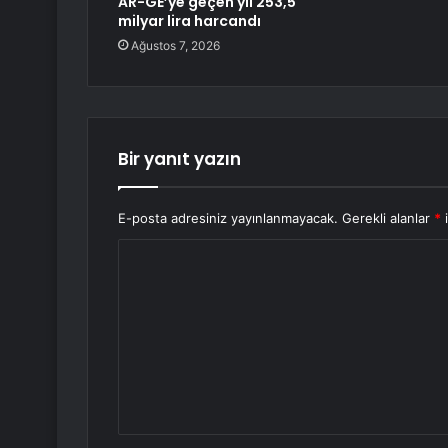
AR-GE’ye geçen yıl 253,5
milyar lira harcandı
Ağustos 7, 2026
Bir yanıt yazın
E-posta adresiniz yayınlanmayacak.
Gerekli alanlar
*
i
Y
o
r
u
m
*