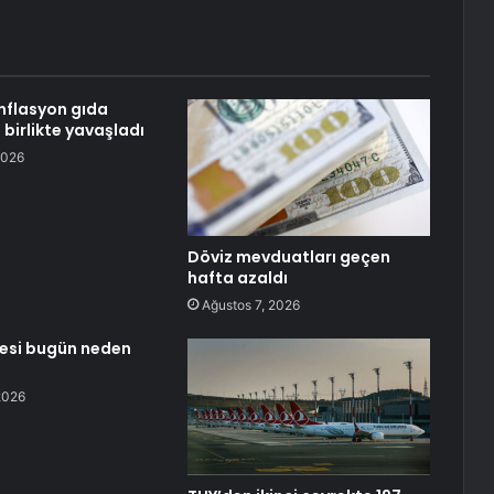
nflasyon gıda
a birlikte yavaşladı
2026
Döviz mevduatları geçen
hafta azaldı
Ağustos 7, 2026
sesi bugün neden
2026