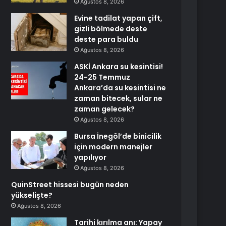
Ağustos 8, 2026
Evine tadilat yapan çift,
gizli bölmede deste
deste para buldu
Ağustos 8, 2026
ASKİ Ankara su kesintisi!
24-25 Temmuz
Ankara’da su kesintisi ne
zaman bitecek, sular ne
zaman gelecek?
Ağustos 8, 2026
Bursa İnegöl’de binicilik
için modern manejler
yapılıyor
Ağustos 8, 2026
QuinStreet hissesi bugün neden
yükselişte?
Ağustos 8, 2026
Tarihi kırılma anı: Yapay