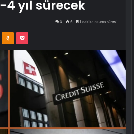
4 yıl sürecek
0
6
1 dakika okuma süresi
VKontakte
Odnoklassniki
Pocket