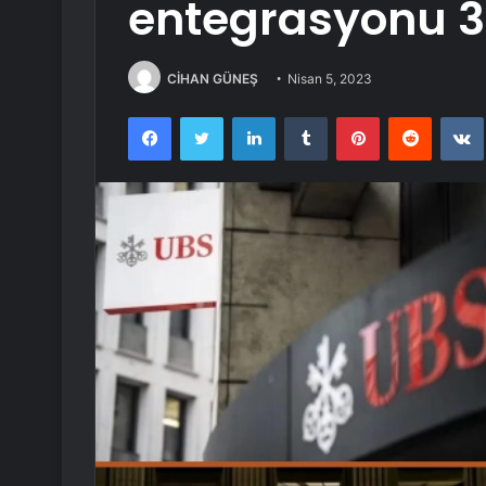
entegrasyonu 3-
CİHAN GÜNEŞ
Nisan 5, 2023
Facebook
Twitter
LinkedIn
Tumblr
Pinterest
Reddit