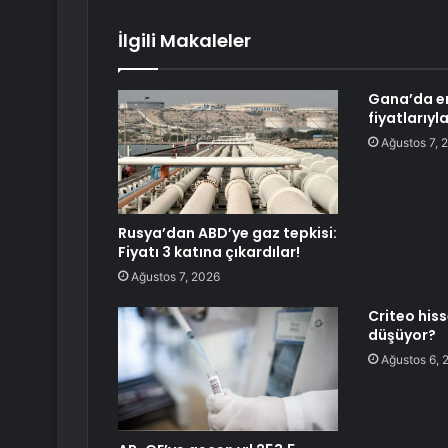
İlgili Makaleler
Gana’da e
fiyatlarıyl
Ağustos 7, 
Rusya’dan ABD’ye gaz tepkisi:
Fiyatı 3 katına çıkardılar!
Ağustos 7, 2026
Criteo his
düşüyor?
Ağustos 6, 