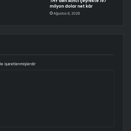
THY’den ikinci çeyrekte 197
milyon dolar net kâr
Ağustos 6, 2026
le işaretlenmişlerdir