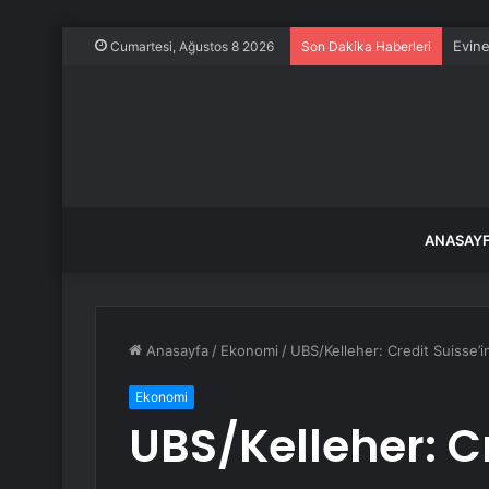
Evine
Cumartesi, Ağustos 8 2026
Son Dakika Haberleri
ANASAY
Anasayfa
/
Ekonomi
/
UBS/Kelleher: Credit Suisse’
Ekonomi
UBS/Kelleher: Cr