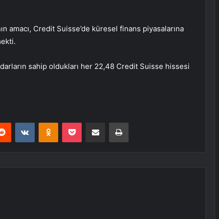
ın amacı, Credit Suisse’de küresel finans piyasalarına
ekti.
arların sahip oldukları her 22,48 Credit Suisse hissesi
erest
Reddit
VKontakte
Odnoklassniki
Pocket
E-Posta ile paylaş
Yazdır