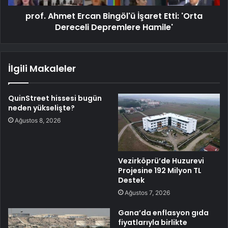
prof. Ahmet Ercan Bingöl'ü İşaret Etti: 'Orta
Dereceli Depremlere Hamile'
İlgili Makaleler
QuinStreet hissesi bugün
neden yükselişte?
Ağustos 8, 2026
Vezirköprü’de Huzurevi
Projesine 192 Milyon TL
Destek
Ağustos 7, 2026
Gana’da enflasyon gıda
fiyatlarıyla birlikte