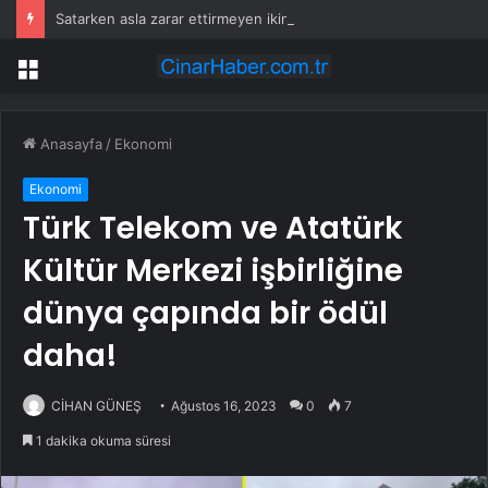
Satarken asla zarar ettirmeyen ikinci el araçlar
Menü
Anasayfa
/
Ekonomi
Ekonomi
Türk Telekom ve Atatürk
Kültür Merkezi işbirliğine
dünya çapında bir ödül
daha!
CİHAN GÜNEŞ
Ağustos 16, 2023
0
7
1 dakika okuma süresi