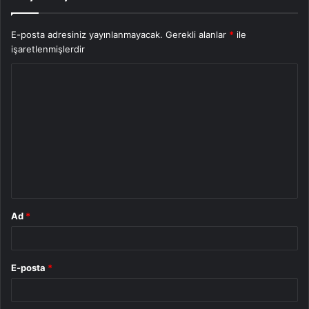
E-posta adresiniz yayınlanmayacak.
Gerekli alanlar
*
ile
işaretlenmişlerdir
Y
o
r
u
m
*
Ad
*
E-posta
*