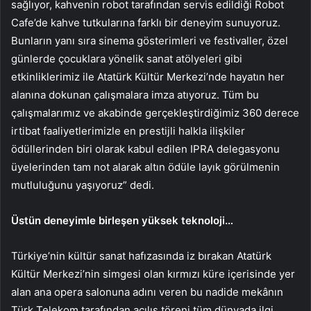
sağlıyor, kahvenin robot tarafından servis edildiği Robot
Cafe’de kahve tutkularına farklı bir deneyim sunuyoruz.
Bunların yanı sıra sinema gösterimleri ve festivaller, özel
günlerde çocuklara yönelik sanat atölyeleri gibi
etkinliklerimiz ile Atatürk Kültür Merkezi’nde hayatın her
alanına dokunan çalışmalara imza atıyoruz. Tüm bu
çalışmalarımız ve akabinde gerçekleştirdiğimiz 360 derece
irtibat faaliyetlerimizle en prestijli halkla ilişkiler
ödüllerinden biri olarak kabul edilen IPRA delegasyonu
üyelerinden tam not alarak altın ödüle layık görülmenin
mutluluğunu yaşıyoruz” dedi.
Üstün deneyimle birleşen yüksek teknoloji…
Türkiye’nin kültür sanat hafızasında iz bırakan Atatürk
Kültür Merkezi’nin simgesi olan kırmızı küre içerisinde yer
alan ana opera salonuna adını veren bu nadide mekânın
Türk Telekom tarafından açılış töreni tüm dünyada ilgi