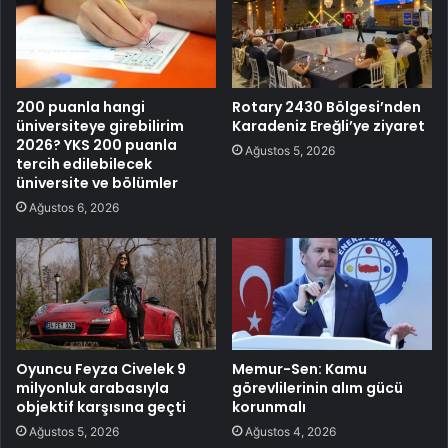
200 puanla hangi
Rotary 2430 Bölgesi’nden
üniversiteye girebilirim
Karadeniz Ereğli’ye ziyaret
2026? YKS 200 puanla
Ağustos 5, 2026
tercih edilebilecek
üniversite ve bölümler
Ağustos 6, 2026
Oyuncu Feyza Civelek 9
Memur-Sen: Kamu
milyonluk arabasıyla
görevlilerinin alım gücü
objektif karşısına geçti
korunmalı
Ağustos 5, 2026
Ağustos 4, 2026