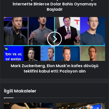
İnternette Binlerce Dolar Bahis Oynamaya
Başladı!
Mark Zuckerberg, Elon Musk'ın kafes dövüşü
teklifini kabul etti: Pozisyon alın
İlgili Makaleler