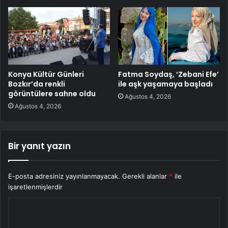
Konya Kültür Günleri
Fatma Soydaş, ‘Zebani Efe’
Bozkır’da renkli
ile aşk yaşamaya başladı
görüntülere sahne oldu
Ağustos 4, 2026
Ağustos 4, 2026
Bir yanıt yazın
E-posta adresiniz yayınlanmayacak.
Gerekli alanlar
*
ile
işaretlenmişlerdir
Y
o