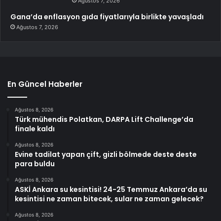
Ağustos 7, 2026
Gana’da enflasyon gıda fiyatlarıyla birlikte yavaşladı
Ağustos 7, 2026
En Güncel Haberler
Ağustos 8, 2026
Türk mühendis Polatkan, DARPA Lift Challenge’da
finale kaldı
Ağustos 8, 2026
Evine tadilat yapan çift, gizli bölmede deste deste
para buldu
Ağustos 8, 2026
ASKİ Ankara su kesintisi! 24-25 Temmuz Ankara’da su
kesintisi ne zaman bitecek, sular ne zaman gelecek?
Ağustos 8, 2026