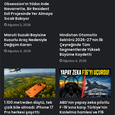
Obsession’ın Yıldızı Inde
Navarrette, Bir Resident
Evil Projesinde Yer Almaya
Sıcak Bakıyor
Ağustos 5, 2026
Maruti Suzuki Bayisine
Hindistan Otomotiv
Kusurlu Araç Nedeniyle
Sektörü 2026-27’nin İlk
Değişim Kararı
Çeyreğinde Tüm
Segmentlerde Yüksek
Ağustos 4, 2026
Büyüme Kaydetti
Ağustos 4, 2026
1.100 metreden düştü, tek
ABD’nin yapay zeka pilotlu
çizik bile almadı: iPhone 17
F-16’sına karşı Türkiye’nin
Pro herkesi şaşırttı
Kızılelma hamlesi ve F16