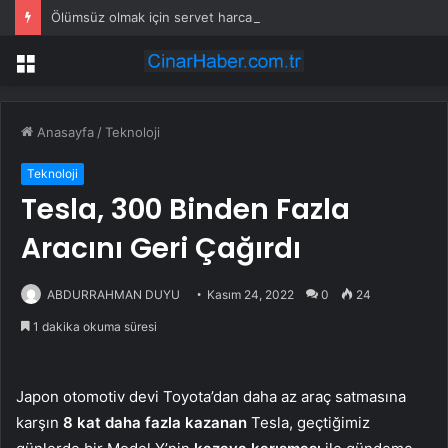
Ölümsüz olmak için servet harcamıştı: Vaktinde ‘hasat’ etmek için kendi klonunu yaptı
Menü
Anasayfa
/
Teknoloji
Teknoloji
Tesla, 300 Binden Fazla
Aracını Geri Çağırdı
ABDURRAHMAN DUYU
Kasım 24, 2022
0
24
1 dakika okuma süresi
Japon otomotiv devi Toyota’dan daha az araç satmasına
karşın
8 kat daha fazla kazanan
Tesla, geçtiğimiz