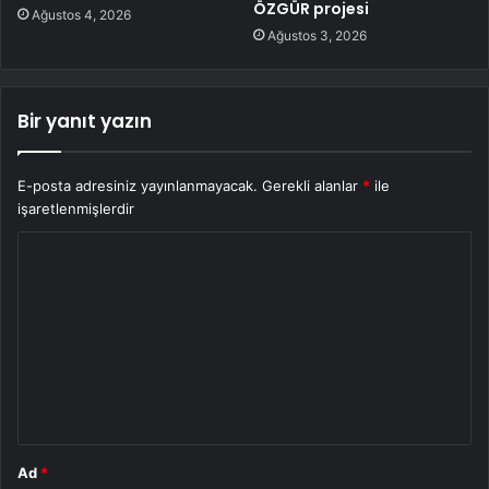
ÖZGÜR projesi
Ağustos 4, 2026
Ağustos 3, 2026
Bir yanıt yazın
E-posta adresiniz yayınlanmayacak.
Gerekli alanlar
*
ile
işaretlenmişlerdir
Y
o
r
u
m
*
Ad
*