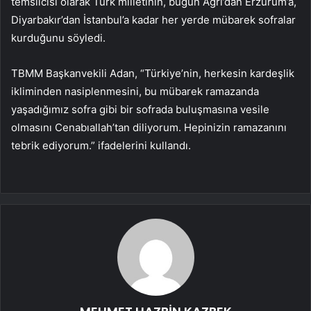
temsilcisi olarak Türk milletinin, bugün Ağrı’dan Erzurum’a,
Diyarbakır’dan İstanbul’a kadar her yerde mübarek sofralar
kurduğunu söyledi.
TBMM Başkanvekili Adan, “Türkiye’nin, herkesin kardeşlik
ikliminden nasiplenmesini, bu mübarek ramazanda
yaşadığımız sofra gibi bir sofrada buluşmasına vesile
olmasını Cenabıallah’tan diliyorum. Hepinizin ramazanını
tebrik ediyorum.” ifadelerini kullandı.