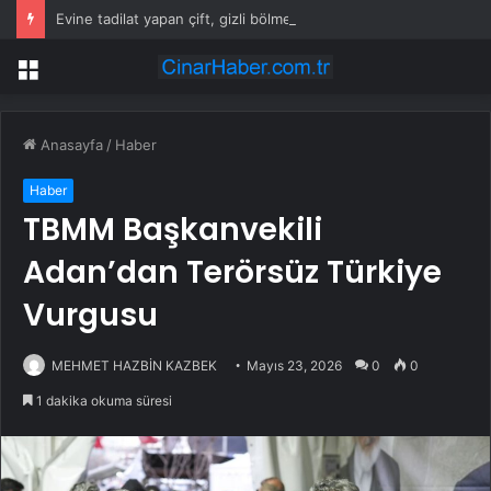
Evine tadilat yapan çift, gizli bölmede deste deste para buldu
Menü
Anasayfa
/
Haber
Haber
TBMM Başkanvekili
Adan’dan Terörsüz Türkiye
Vurgusu
MEHMET HAZBİN KAZBEK
Mayıs 23, 2026
0
0
1 dakika okuma süresi