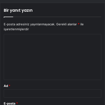
Bir yanıt yazın
E-posta adresiniz yayınlanmayacak.
Gerekli alanlar
*
ile
işaretlenmişlerdir
Y
o
r
u
m
*
Ad
*
E-posta
*