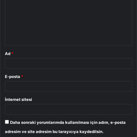
r
u
m
*
Ad
*
E-posta
*
İnternet sitesi
Daha sonraki yorumlarımda kullanılması için adım, e-posta
adresim ve site adresim bu tarayıcıya kaydedilsin.