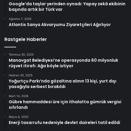
Google’da taşlar yerinden oynadı: Yapay zekâ ekibinin
başında artık bir Türk var
Ağustos 7, 2026
Atlantis Sanya Akvaryumu Ziyaretçileri Ağırlıyor
Rastgele Haberler
Temmuz 30, 2025
Manavgat Belediyesi’ne operasyonda 60 milyonluk
rüşvet itirafı: Ağa böyle istiyor
Haziran 30, 2025
Yoğurtçu Parkı’nda gözaltına alının 13 kişi, yurt dışı
yasağıyla serbest bırakıldı
Mart 14, 2026
Gübre hammaddesi üre için ithalatta gümrük vergisi
sıfırlandı
Mayıs 6, 2025
Enerji tasarrufu nedeniyle devlet daireleri tatil edildi