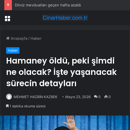
Döviz mevduatları geçen hafta azaldı
Menü
Anasayfa
/
Haber
Haber
Hamaney öldü, peki şimdi
ne olacak? İşte yaşanacak
sürecin detayları
MEHMET HAZBİN KAZBEK
Mayıs 23, 2026
0
0
1 dakika okuma süresi