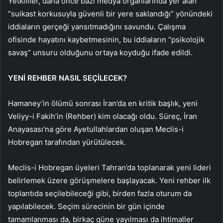
Yetkililer, daha önce bazı medya organlarında yer alan
“suikast korkusuyla güvenli bir yere saklandığı” yönündeki
iddiaların gerçeği yansıtmadığını savundu. Çalışma
ofisinde hayatını kaybetmesinin, bu iddiaların “psikolojik
savaş” unsuru olduğunu ortaya koyduğu ifade edildi.
YENİ REHBER NASIL SEÇİLECEK?
Hamaney’in ölümü sonrası İran’da en kritik başlık, yeni
Veliyy-i Fakih’in (Rehber) kim olacağı oldu. Süreç, İran
Anayasası’na göre Ayetullahlardan oluşan Meclis-i
Hobregan tarafından yürütülecek.
Meclis-i Hobregan üyeleri Tahran’da toplanarak yeni lideri
belirlemek üzere görüşmelere başlayacak. Yeni rehber ilk
toplantıda seçilebileceği gibi, birden fazla oturum da
yapılabilecek. Seçim sürecinin bir gün içinde
tamamlanması da, birkaç güne yayılması da ihtimaller