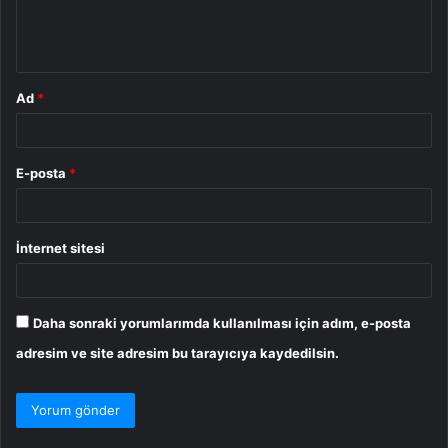
m
*
Ad
*
E-posta
*
İnternet sitesi
Daha sonraki yorumlarımda kullanılması için adım, e-posta
adresim ve site adresim bu tarayıcıya kaydedilsin.