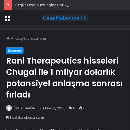
Özgür Özel’in mitinginde yükselen sloganlara AK Partili Ala’dan tepki
Menü
Anasayfa
/
Ekonomi
Ekonomi
Rani Therapeutics hisseleri
Chugai ile 1 milyar dolarlık
potansiyel anlaşma sonrası
fırladı
ÜMİT SAVĞA
Ekim 21, 2025
0
0
1 dakika okuma süresi