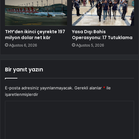
THY’den ikinci çeyrekte 197
Yasa Dışı Bahis
milyon dolar net kâr
Operasyonu: 17 Tutuklama
Ağustos 6, 2026
Ağustos 5, 2026
Bir yanıt yazın
E-posta adresiniz yayınlanmayacak.
Gerekli alanlar
*
ile
işaretlenmişlerdir
Y
o
r
u