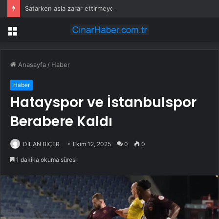
Satarken asla zarar ettirmeyen ikinci el araçlar
Menü
Anasayfa
/
Haber
Haber
Hatayspor ve İstanbulspor
Berabere Kaldı
DİLAN BİÇER
Ekim 12, 2025
0
0
1 dakika okuma süresi