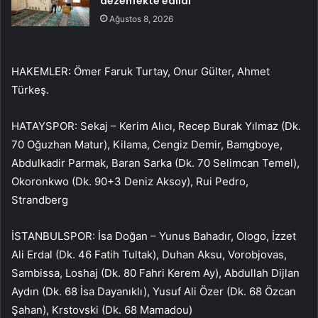
dezenfekte edildi
Ağustos 8, 2026
HAKEMLER: Ömer Faruk Turtay, Onur Gülter, Ahmet
Türkeş.
HATAYSPOR: Sekaj – Kerim Alıcı, Recep Burak Yılmaz (Dk.
70 Oğuzhan Matur), Kilama, Cengiz Demir, Bamgboye,
Abdulkadir Parmak, Baran Sarka (Dk. 70 Selimcan Temel),
Okoronkwo (Dk. 90+3 Deniz Aksoy), Rui Pedro,
Strandberg
İSTANBULSPOR: İsa Doğan – Yunus Bahadır, Ologo, İzzet
Ali Erdal (Dk. 46 Fatih Tultak), Duhan Aksu, Vorobjovas,
Sambissa, Loshaj (Dk. 80 Fahri Kerem Ay), Abdullah Dijlan
Aydın (Dk. 68 İsa Dayanıklı), Yusuf Ali Özer (Dk. 68 Özcan
Şahan), Krstovski (Dk. 68 Mamadou)