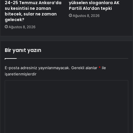
24-25 Temmuz Ankara’da
yükselen sloganlara AK
su kesintisi ne zaman
Partili Ala’dan tepki
bitecek, sular ne zaman
Ağustos 8, 2026
gelecek?
Ağustos 8, 2026
Bir yanıt yazın
E-posta adresiniz yayınlanmayacak.
Gerekli alanlar
*
ile
işaretlenmişlerdir
Y
o
r
u
m
*