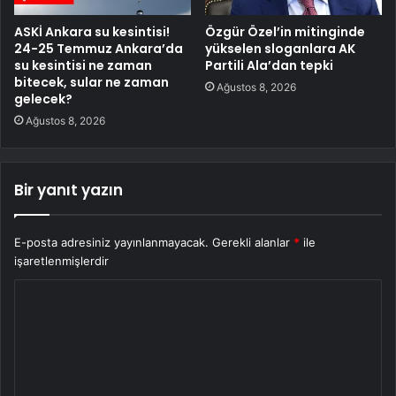
ASKİ Ankara su kesintisi!
Özgür Özel’in mitinginde
24-25 Temmuz Ankara’da
yükselen sloganlara AK
su kesintisi ne zaman
Partili Ala’dan tepki
bitecek, sular ne zaman
Ağustos 8, 2026
gelecek?
Ağustos 8, 2026
Bir yanıt yazın
E-posta adresiniz yayınlanmayacak.
Gerekli alanlar
*
ile
işaretlenmişlerdir
Y
o
r
u