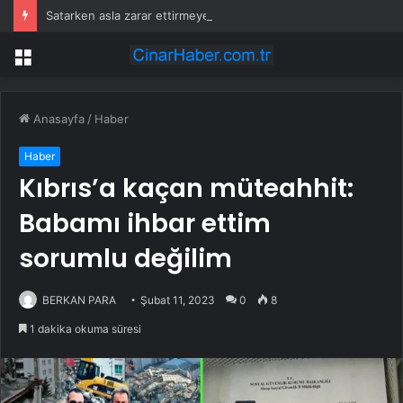
Satarken asla zarar ettirmeyen ikinci el araçlar
Menü
Anasayfa
/
Haber
Haber
Kıbrıs’a kaçan müteahhit:
Babamı ihbar ettim
sorumlu değilim
BERKAN PARA
Şubat 11, 2023
0
8
1 dakika okuma süresi