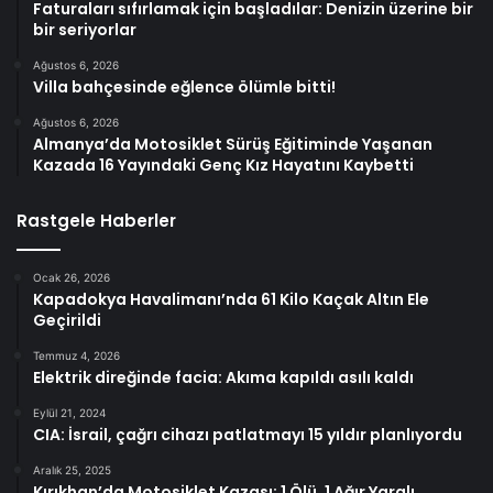
Faturaları sıfırlamak için başladılar: Denizin üzerine bir
bir seriyorlar
Ağustos 6, 2026
Villa bahçesinde eğlence ölümle bitti!
Ağustos 6, 2026
Almanya’da Motosiklet Sürüş Eğitiminde Yaşanan
Kazada 16 Yayındaki Genç Kız Hayatını Kaybetti
Rastgele Haberler
Ocak 26, 2026
Kapadokya Havalimanı’nda 61 Kilo Kaçak Altın Ele
Geçirildi
Temmuz 4, 2026
Elektrik direğinde facia: Akıma kapıldı asılı kaldı
Eylül 21, 2024
CIA: İsrail, çağrı cihazı patlatmayı 15 yıldır planlıyordu
Aralık 25, 2025
Kırıkhan’da Motosiklet Kazası: 1 Ölü, 1 Ağır Yaralı