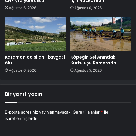
CHP’yi Ziyaret Etti
için Hackathon
Ağustos 6, 2026
Ağustos 6, 2026
Karaman’da silahlı kavga: 1
Köpeğin Sel Anındaki
ölü
Kurtuluşu Kamerada
Ağustos 6, 2026
Ağustos 5, 2026
Bir yanıt yazın
E-posta adresiniz yayınlanmayacak.
Gerekli alanlar
*
ile
işaretlenmişlerdir
Y