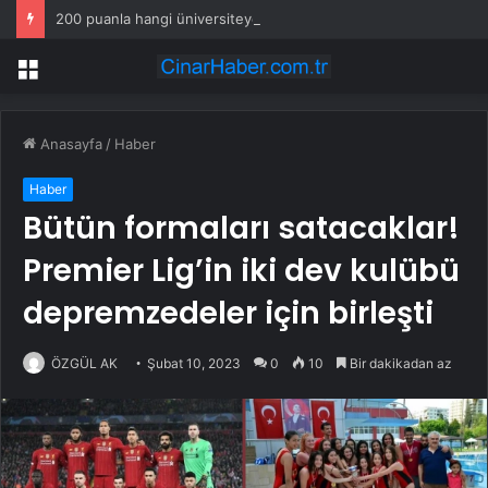
200 puanla hangi üniversiteye girebilirim 2026? YKS 200 puanla tercih edilebilecek üniversite ve bölümler
Menü
Anasayfa
/
Haber
Haber
Bütün formaları satacaklar!
Premier Lig’in iki dev kulübü
depremzedeler için birleşti
ÖZGÜL AK
Şubat 10, 2023
0
10
Bir dakikadan az