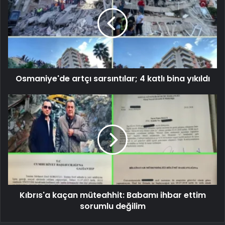
Osmaniye'de artçı sarsıntılar; 4 katlı bina yıkıldı
Kıbrıs'a kaçan müteahhit: Babamı ihbar ettim
sorumlu değilim