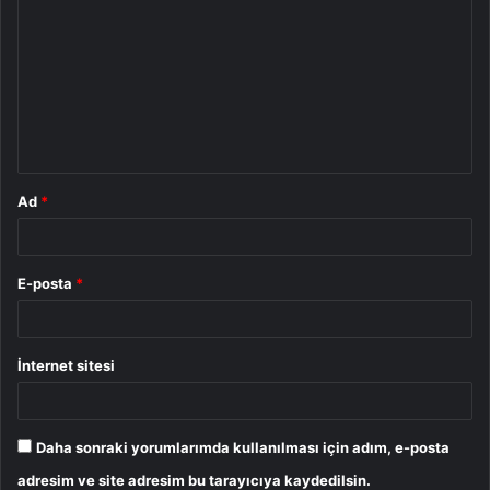
o
r
u
m
*
Ad
*
E-posta
*
İnternet sitesi
Daha sonraki yorumlarımda kullanılması için adım, e-posta
adresim ve site adresim bu tarayıcıya kaydedilsin.