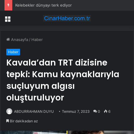
Kelebekler dünyayı terk ediyor
Menü
Anasayfa
/
Haber
Haber
Kavala’dan TRT dizisine
tepki: Kamu kaynaklarıyla
suçluyum algısı
oluşturuluyor
ABDURRAHMAN DUYU
Temmuz 7, 2023
0
6
Bir dakikadan az