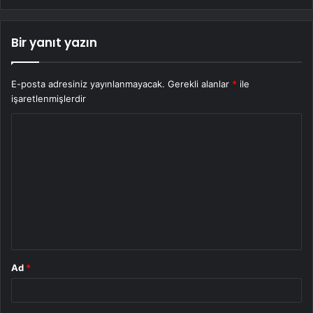
Bir yanıt yazın
E-posta adresiniz yayınlanmayacak.
Gerekli alanlar
*
ile
işaretlenmişlerdir
Y
o
r
u
m
*
Ad
*