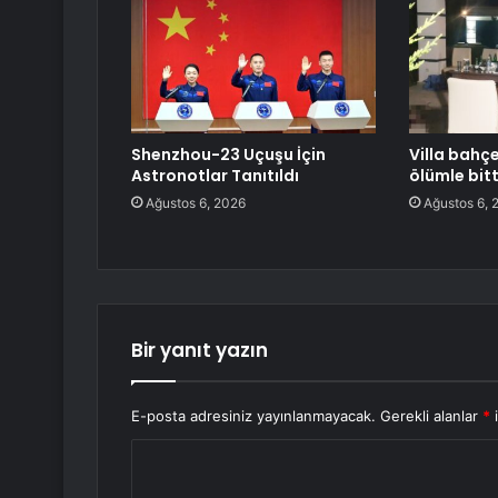
Shenzhou-23 Uçuşu İçin
Villa bahç
Astronotlar Tanıtıldı
ölümle bitt
Ağustos 6, 2026
Ağustos 6, 
Bir yanıt yazın
E-posta adresiniz yayınlanmayacak.
Gerekli alanlar
*
i
Y
o