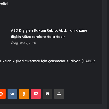
nildi.
ABD Dışişleri Bakanı Rubio: Abd, İran Krizine
İlişkin Müzakerelere Hala Hazır
Ağustos 7, 2026
 kalan kişileri çıkarmak için çalışmalar sürüyor. (HABER
erest
Reddit
VKontakte
Odnoklassniki
Pocket
E-Posta ile paylaş
Yazdır