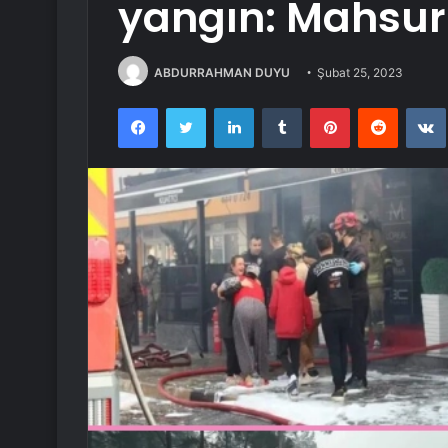
yangın: Mahsur 
ABDURRAHMAN DUYU
Şubat 25, 2023
Facebook
Twitter
LinkedIn
Tumblr
Pinterest
Reddit