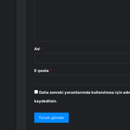
r
u
m
*
Ad
*
E-posta
*
Daha sonraki yorumlarımda kullanılması için adı
kaydedilsin.