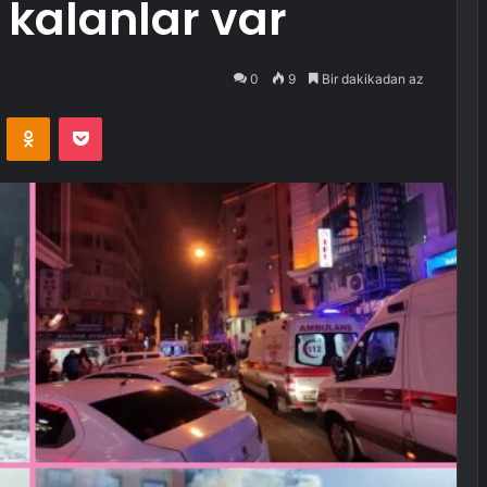
kalanlar var
0
9
Bir dakikadan az
VKontakte
Odnoklassniki
Pocket