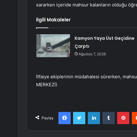
sararken içeride mahsur kalanların olduğu öğre
İlgili Makaleler
Kamyon Yaya Üst Geçidine
Çarptı
Ağustos 7, 2026
İtfaiye ekiplerinin müdahalesi sürerken, mahsur
MERKEZİ)
Facebook
Twitter
LinkedIn
Tumblr
Pint
Paylaş