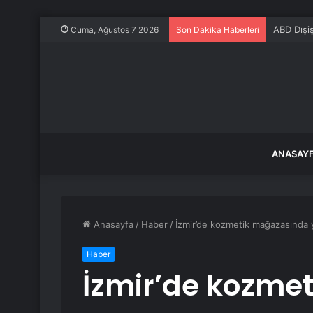
ABD Dışiş
Cuma, Ağustos 7 2026
Son Dakika Haberleri
ANASAY
Anasayfa
/
Haber
/
İzmir’de kozmetik mağazasında 
Haber
İzmir’de kozme