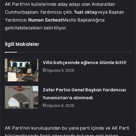
AK Parti’nin kulislerinde aday adayı olan Ankara’dan
Cumhurbaşkanı Yardımcısı çıktı.
fuat oktay
veya Başkan
Yardımcısı
Numan Serbest
Meclis Başkanlığına
getirilebilecekleri belirtiliyor.
İlgili Makaleler
Villa bahçesinde eğlence ölümle bitti!
Ağustos 6, 2026
Zafer Partisi Genel Başkan Yardımcısı
Yunanistan’a alınmadı
Ağustos 6, 2026
AK Parti’nin kuruluşundan bu yana parti içinde ve AK Parti
hükümetlerinde farklı görevlerde bulunan eski bakan.