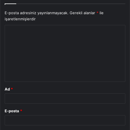
E-posta adresiniz yayınlanmayacak.
Gerekli alanlar
*
ile
işaretlenmişlerdir
Y
o
r
u
m
*
Ad
*
E-posta
*