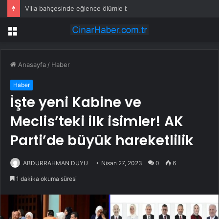
Villa bahçesinde eğlence ölümle bitti!
Menü
Anasayfa
/
Haber
Haber
İşte yeni Kabine ve
Meclis’teki ilk isimler! AK
Parti’de büyük hareketlilik
ABDURRAHMAN DUYU
Nisan 27, 2023
0
6
1 dakika okuma süresi