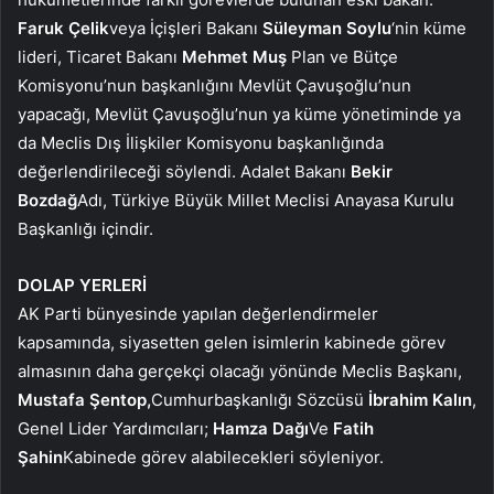
Faruk Çelik
veya İçişleri Bakanı
Süleyman Soylu
‘nin küme
lideri, Ticaret Bakanı
Mehmet Muş
Plan ve Bütçe
Komisyonu’nun başkanlığını Mevlüt Çavuşoğlu’nun
yapacağı, Mevlüt Çavuşoğlu’nun ya küme yönetiminde ya
da Meclis Dış İlişkiler Komisyonu başkanlığında
değerlendirileceği söylendi. Adalet Bakanı
Bekir
Bozdağ
Adı, Türkiye Büyük Millet Meclisi Anayasa Kurulu
Başkanlığı içindir.
DOLAP YERLERİ
AK Parti bünyesinde yapılan değerlendirmeler
kapsamında, siyasetten gelen isimlerin kabinede görev
almasının daha gerçekçi olacağı yönünde Meclis Başkanı,
Mustafa Şentop,
Cumhurbaşkanlığı Sözcüsü
İbrahim Kalın
,
Genel Lider Yardımcıları;
Hamza Dağı
Ve
Fatih
Şahin
Kabinede görev alabilecekleri söyleniyor.