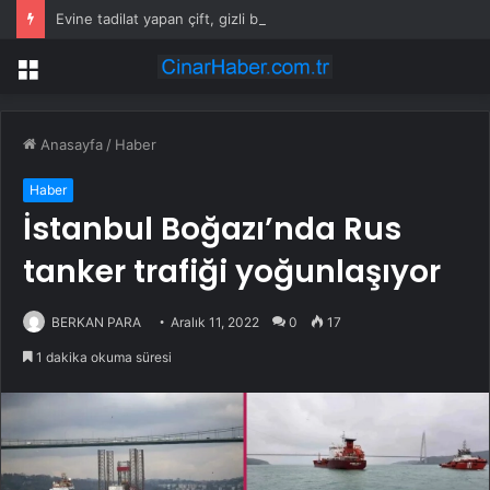
Evine tadilat yapan çift, gizli bölmede deste deste para buldu
Menü
Anasayfa
/
Haber
Haber
İstanbul Boğazı’nda Rus
tanker trafiği yoğunlaşıyor
BERKAN PARA
Aralık 11, 2022
0
17
1 dakika okuma süresi