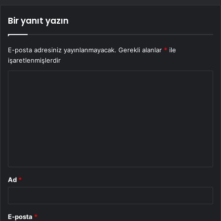
Bir yanıt yazın
E-posta adresiniz yayınlanmayacak.
Gerekli alanlar
*
ile
işaretlenmişlerdir
Y
o
r
u
m
*
Ad
*
E-posta
*