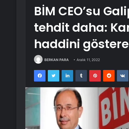
BİM CEO’su Gali
tehdit daha: Ka
haddini göstere
BERKAN PARA
Aralık 11, 2022
Facebook
Twitter
LinkedIn
Tumblr
Pinterest
Reddit