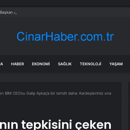
 Başkan Altay öğrencilerin heyecanına ortak oldu
FA
HABER
EKONOMI
SAĞLIK
TEKNOLOJI
YAŞAM
ken BİM CEO’su Galip Aykaç’a bir tehdit daha: Kardeşlerimiz ona
nın tepkisini çeken