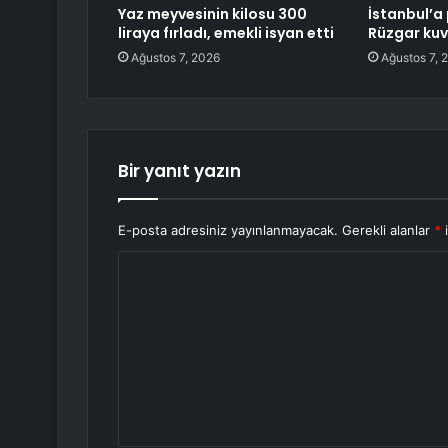
Yaz meyvesinin kilosu 300
İstanbul’a 
liraya fırladı, emekli isyan etti
Rüzgar kuv
Ağustos 7, 2026
Ağustos 7, 
Bir yanıt yazın
E-posta adresiniz yayınlanmayacak.
Gerekli alanlar
*
i
Y
o
r
u
m
*