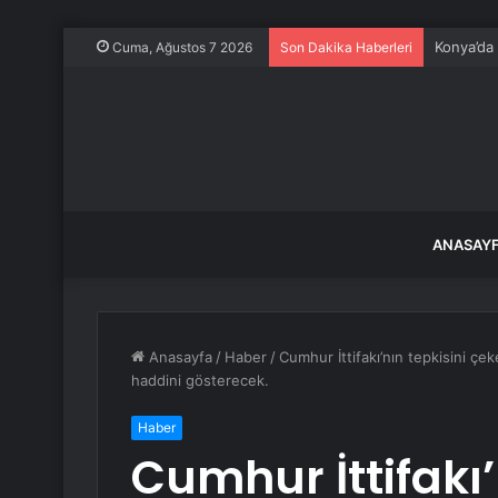
Konya’da
Cuma, Ağustos 7 2026
Son Dakika Haberleri
ANASAY
Anasayfa
/
Haber
/
Cumhur İttifakı’nın tepkisini çe
haddini gösterecek.
Haber
Cumhur İttifakı’