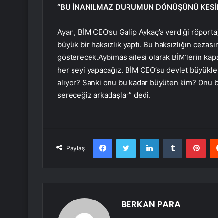
“BU İNANILMAZ DURUMUN DÖNÜŞÜNÜ KESİN
Ayan, BİM CEO’su Galip Aykaç’a verdiği röporta
büyük bir haksızlık yaptı. Bu haksızlığın cezasın
gösterecek.Aybimas ailesi olarak BİM’lerin kapa
her şeyi yapacağız. BİM CEO’su devlet büyükle
alıyor? Sanki onu bu kadar büyüten kim? Onu büyü
sereceğiz arkadaşlar” dedi.
Facebook
Twitter
LinkedIn
Tumblr
Pint
Paylaş
BERKAN PARA