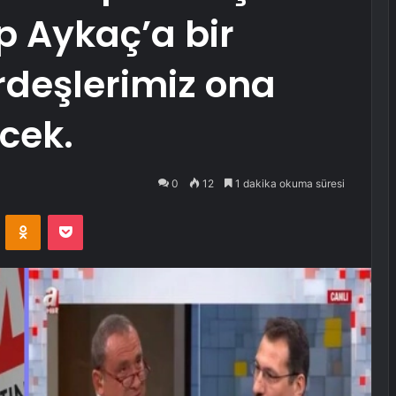
p Aykaç’a bir
rdeşlerimiz ona
cek.
0
12
1 dakika okuma süresi
VKontakte
Odnoklassniki
Pocket