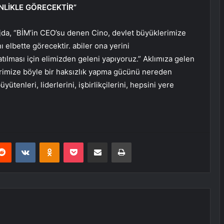
LİKLE GÖRECEKTİR”
jda, “BİM’in CEO’su denen Cino, devlet büyüklerimize
ı elbette görecektir. abiler ona yerini
tılması için elimizden geleni yapıyoruz.” Aklımıza gelen
rimize böyle bir haksızlık yapma gücünü nereden
tenleri, liderlerini, işbirlikçilerini, hepsini yere
erest
Reddit
VKontakte
Odnoklassniki
Pocket
E-Posta ile paylaş
Yazdır