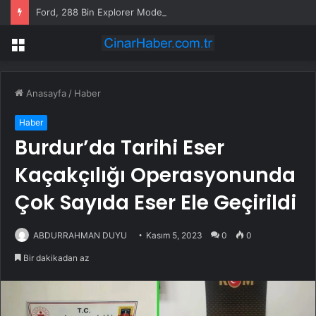
Ford, 288 Bin Explorer Modelini Tavan Rayı Hatası Nedeniyle Geri Çağırıyor
Menü
Anasayfa
/
Haber
Haber
Burdur’da Tarihi Eser
Kaçakçılığı Operasyonunda
Çok Sayıda Eser Ele Geçirildi
ABDURRAHMAN DUYU
Kasım 5, 2023
0
0
Bir dakikadan az