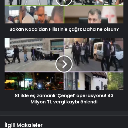
Bakan Koca'dan Filistin'e çağrı: Daha ne olsun?
81 ilde eş zamanlı 'Çengel' operasyonu! 43
Milyon TL vergi kaybı önlendi
İlgili Makaleler