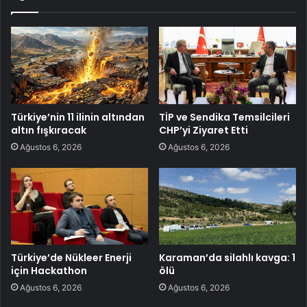
Türkiye’nin 11 ilinin altından
TİP ve Sendika Temsilcileri
altın fışkıracak
CHP’yi Ziyaret Etti
Ağustos 6, 2026
Ağustos 6, 2026
Türkiye’de Nükleer Enerji
Karaman’da silahlı kavga: 1
için Hackathon
ölü
Ağustos 6, 2026
Ağustos 6, 2026