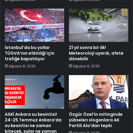
İstanbul’da bu yollar
21 yıl sonra bir ilk!
TÜGVA’nın etkinliği için
Meteoroloji uyardı, afete
trafiğe kapatılıyor
dönebilir
Ağustos 8, 2026
Ağustos 8, 2026
ASKİ Ankara su kesintisi!
Özgür Özel’in mitinginde
24-25 Temmuz Ankara’da
yükselen sloganlara AK
su kesintisi ne zaman
Partili Ala’dan tepki
bitecek, sular ne zaman
Ağustos 8, 2026