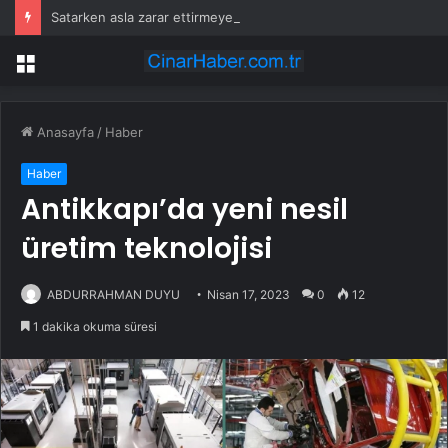
Satarken asla zarar ettirmeyen ikinci el araçlar
Menü
Anasayfa
/
Haber
Haber
Antikkapı’da yeni nesil
üretim teknolojisi
ABDURRAHMAN DUYU
Nisan 17, 2023
0
12
1 dakika okuma süresi