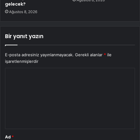
gelecek?
Ağustos 8, 2026
Bir yanıt yazın
E-posta adresiniz yayınlanmayacak.
Gerekli alanlar
*
ile
işaretlenmişlerdir
Y
o
r
u
m
*
Ad
*