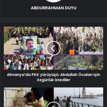
ABDURRAHMAN DUYU
Almanya'da PKK yürüyüşü: Abdullah Öcalan için
özgürlük istediler