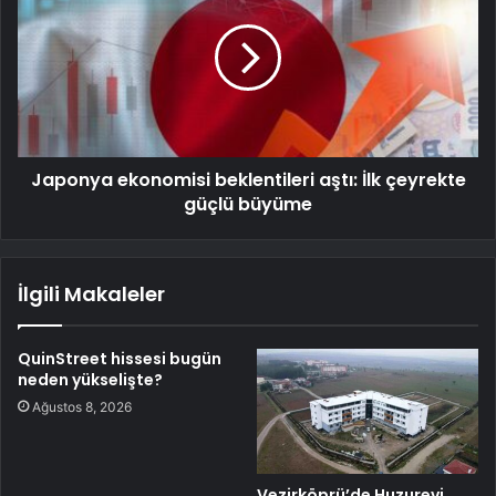
Japonya ekonomisi beklentileri aştı: İlk çeyrekte
güçlü büyüme
İlgili Makaleler
QuinStreet hissesi bugün
neden yükselişte?
Ağustos 8, 2026
Vezirköprü’de Huzurevi