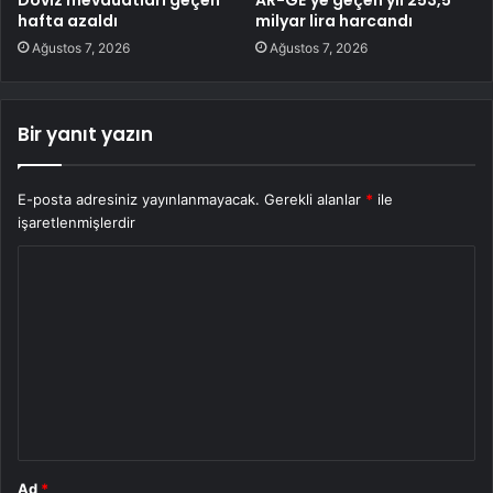
Döviz mevduatları geçen
AR-GE’ye geçen yıl 253,5
hafta azaldı
milyar lira harcandı
Ağustos 7, 2026
Ağustos 7, 2026
Bir yanıt yazın
E-posta adresiniz yayınlanmayacak.
Gerekli alanlar
*
ile
işaretlenmişlerdir
Y
o
r
u
m
*
Ad
*