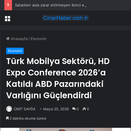
Satarken asla zarar ettirmeyen ikinci el araçlar
Menü
Anasayfa
/
Ekonomi
Ekonomi
Türk Mobilya Sektörü, HD
Expo Conference 2026’a
Katıldı ABD Pazarındaki
Varlığını Güçlendirdi
ÜMİT SAVĞA
Mayıs 20, 2026
0
0
2 dakika okuma süresi