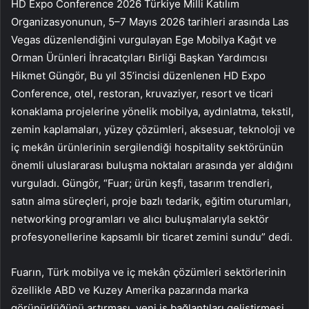
HD Expo Conference 2026 Türkiye Milli Katılım
Organizasyonunun, 5–7 Mayıs 2026 tarihleri arasında Las
Vegas düzenlendiğini vurgulayan Ege Mobilya Kağıt ve
Orman Ürünleri İhracatçıları Birliği Başkan Yardımcısı
Hikmet Güngör, Bu yıl 35’incisi düzenlenen HD Expo
Conference, otel, restoran, kruvaziyer, resort ve ticari
konaklama projelerine yönelik mobilya, aydınlatma, tekstil,
zemin kaplamaları, yüzey çözümleri, aksesuar, teknoloji ve
iç mekân ürünlerinin sergilendiği hospitality sektörünün
önemli uluslararası buluşma noktaları arasında yer aldığını
vurguladı. Güngör, “Fuar; ürün keşfi, tasarım trendleri,
satın alma süreçleri, proje bazlı tedarik, eğitim oturumları,
networking programları ve alıcı buluşmalarıyla sektör
profesyonellerine kapsamlı bir ticaret zemini sundu” dedi.
Fuarın, Türk mobilya ve iç mekân çözümleri sektörlerinin
özellikle ABD ve Kuzey Amerika pazarında marka
görünürlüğünü artırması, yeni iş bağlantıları geliştirmesi