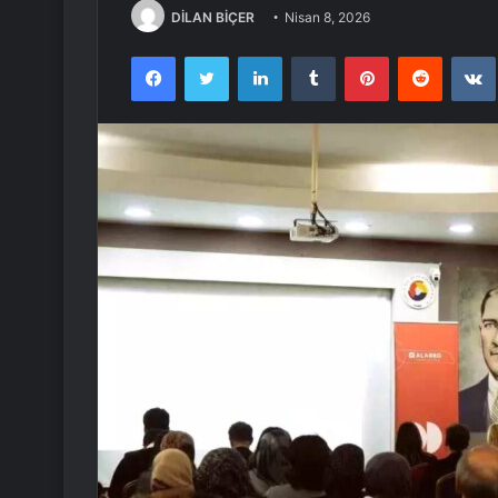
DİLAN BİÇER
Nisan 8, 2026
Facebook
Twitter
LinkedIn
Tumblr
Pinterest
Reddit