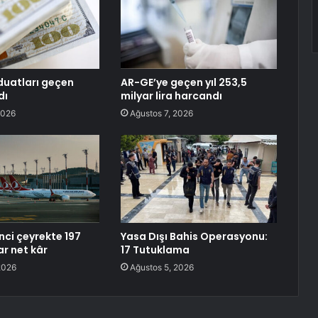
uatları geçen
AR-GE’ye geçen yıl 253,5
dı
milyar lira harcandı
2026
Ağustos 7, 2026
nci çeyrekte 197
Yasa Dışı Bahis Operasyonu:
ar net kâr
17 Tutuklama
2026
Ağustos 5, 2026