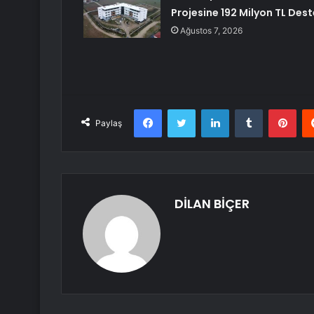
Projesine 192 Milyon TL Dest
Ağustos 7, 2026
Facebook
Twitter
LinkedIn
Tumblr
Pint
Paylaş
DİLAN BİÇER