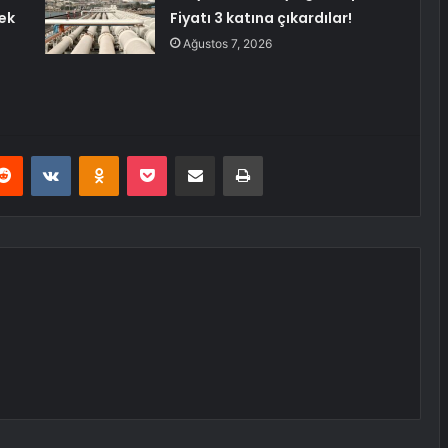
ek
Fiyatı 3 katına çıkardılar!
Ağustos 7, 2026
erest
Reddit
VKontakte
Odnoklassniki
Pocket
E-Posta ile paylaş
Yazdır