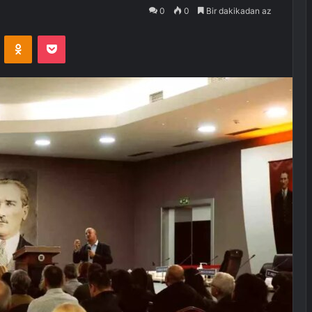
0
0
Bir dakikadan az
VKontakte
Odnoklassniki
Pocket