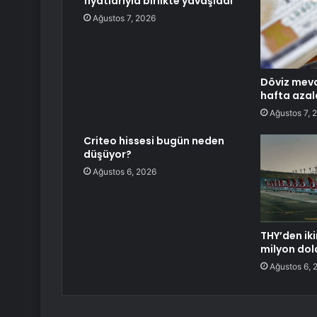
fiyatlarıyla birlikte yavaşladı
Ağustos 7, 2026
Döviz mevd
hafta azal
Ağustos 7, 
Criteo hissesi bugün neden
düşüyor?
Ağustos 6, 2026
THY’den iki
milyon dol
Ağustos 6, 