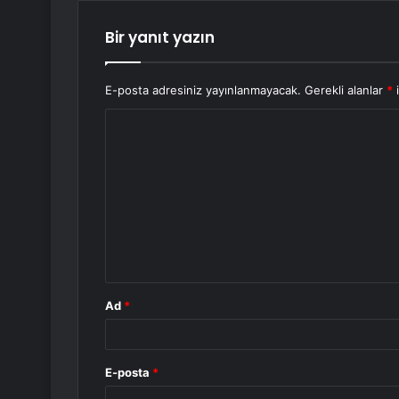
Bir yanıt yazın
E-posta adresiniz yayınlanmayacak.
Gerekli alanlar
*
i
Y
o
r
u
m
*
Ad
*
E-posta
*