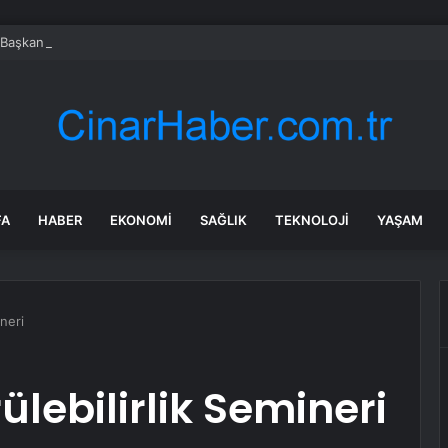
 Başkan Altay öğrencilerin heyecanına ortak oldu
FA
HABER
EKONOMI
SAĞLIK
TEKNOLOJI
YAŞAM
neri
lebilirlik Semineri