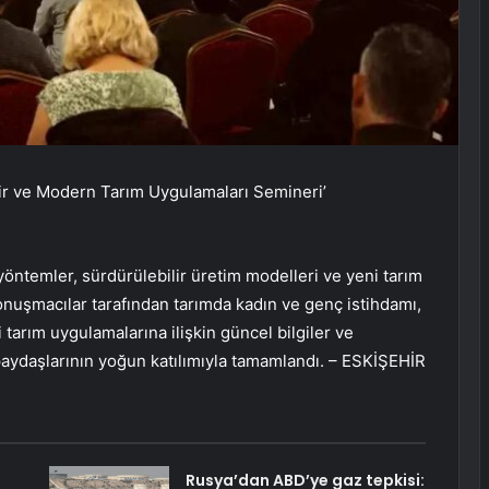
lir ve Modern Tarım Uygulamaları Semineri’
yöntemler, sürdürülebilir üretim modelleri ve yeni tarım
onuşmacılar tarafından tarımda kadın ve genç istihdamı,
i tarım uygulamalarına ilişkin güncel bilgiler ve
 paydaşlarının yoğun katılımıyla tamamlandı. – ESKİŞEHİR
Rusya’dan ABD’ye gaz tepkisi: