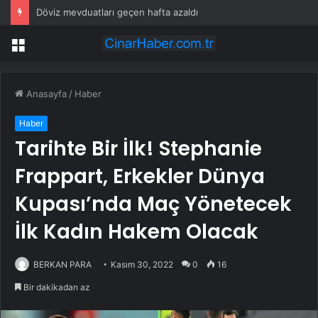
Döviz mevduatları geçen hafta azaldı
Menü
Anasayfa
/
Haber
Haber
Tarihte Bir İlk! Stephanie
Frappart, Erkekler Dünya
Kupası’nda Maç Yönetecek
İlk Kadın Hakem Olacak
BERKAN PARA
Kasım 30, 2022
0
16
Bir dakikadan az