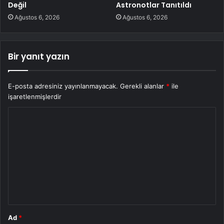
Değil
Astronotlar Tanıtıldı
Ağustos 6, 2026
Ağustos 6, 2026
Bir yanıt yazın
E-posta adresiniz yayınlanmayacak.
Gerekli alanlar
*
ile
işaretlenmişlerdir
Y
o
r
u
m
*
Ad
*