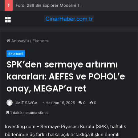
Ford, 288 Bin Explorer Modelini Tavan Rayı Hatası Nedeniyle Geri Çağırıyor
Menü
Anasayfa
/
Ekonomi
Ekonomi
SPK’den sermaye artırımı
kararları: AEFES ve POHOL’e
onay, MEGAP’a ret
ÜMİT SAVĞA
Haziran 16, 2025
0
0
1 dakika okuma süresi
Investing.com – Sermaye Piyasası Kurulu (SPK), haftalık
bülteninde üç farklı halka açık ortaklığa ilişkin önemli