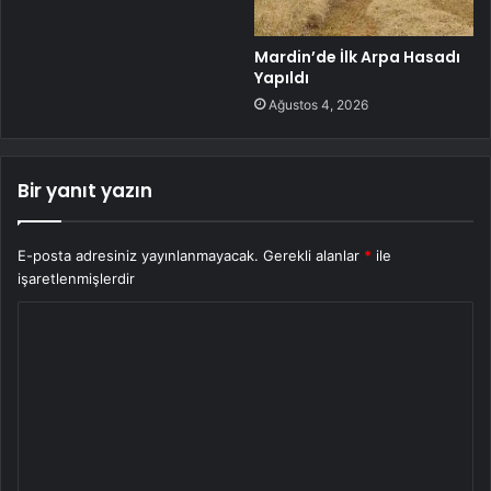
Mardin’de İlk Arpa Hasadı
Yapıldı
Ağustos 4, 2026
Bir yanıt yazın
E-posta adresiniz yayınlanmayacak.
Gerekli alanlar
*
ile
işaretlenmişlerdir
Y
o
r
u
m
*