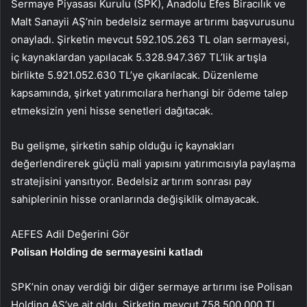
Sermaye Piyasası Kurulu (SPK), Anadolu Efes Biracılık ve
Malt Sanayii AŞ’nin bedelsiz sermaye artırımı başvurusunu
onayladı. Şirketin mevcut 592.105.263 TL olan sermayesi,
iç kaynaklardan yapılacak 5.328.947.367 TL’lik artışla
birlikte 5.921.052.630 TL’ye çıkarılacak. Düzenleme
kapsamında, şirket yatırımcılara herhangi bir ödeme talep
etmeksizin yeni hisse senetleri dağıtacak.
Bu gelişme, şirketin sahip olduğu iç kaynakları
değerlendirerek güçlü mali yapısını yatırımcısıyla paylaşma
stratejisini yansıtıyor. Bedelsiz artırım sonrası pay
sahiplerinin hisse oranlarında değişiklik olmayacak.
AEFES Adil Değerini Gör
Polisan Holding de sermayesini katladı
SPK’nin onay verdiği bir diğer sermaye artırımı ise Polisan
Holding AŞ’ye ait oldu. Şirketin mevcut 758.500.000 TL