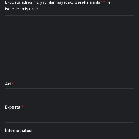
E-posta adresiniz yayınlanmayacak.
Gerekli alanlar
*
ile
işaretlenmişlerdir
Y
o
r
u
m
*
Ad
*
E-posta
*
İnternet sitesi