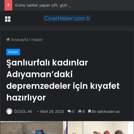
Evine tadilat yapan çift, gizli bölmede deste deste para buldu
Menü
Anasayfa
/
Haber
Haber
Şanlıurfalı kadınlar
Adıyaman’daki
depremzedeler için kıyafet
hazırlıyor
ÖZGÜL AK
Mart 29, 2023
0
8
Bir dakikadan az