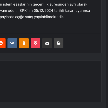
 işlem esaslarının geçerlilik süresinden ayrı olarak
am eder. SPK’nın 05/12/2024 tarihli kararı uyarınca
aylarda açığa satış yapılabilmektedir.
erest
Reddit
VKontakte
Odnoklassniki
Pocket
E-Posta ile paylaş
Yazdır