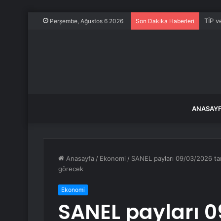
TİP v
Perşembe, Ağustos 6 2026
Son Dakika Haberleri
ANASAY
Anasayfa
/
Ekonomi
/
SANEL payları 09/03/2026 tari
görecek
Ekonomi
SANEL payları 0