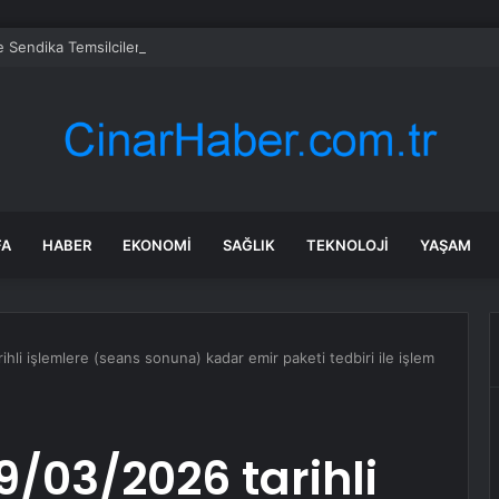
e Sendika Temsilcileri CHP’yi Ziyaret Etti
FA
HABER
EKONOMI
SAĞLIK
TEKNOLOJI
YAŞAM
hli işlemlere (seans sonuna) kadar emir paketi tedbiri ile işlem
9/03/2026 tarihli