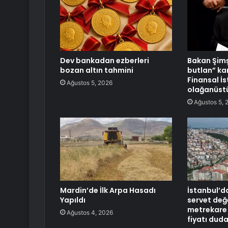
Dev bankadan ezberleri
Bakan Şimş
bozan altın tahmini
butlan” ka
Finansal İs
Ağustos 5, 2026
olağanüstü
Ağustos 5, 
Mardin’de İlk Arpa Hasadı
İstanbul’d
Yapıldı
servet değ
metrekare 
Ağustos 4, 2026
fiyatı duda