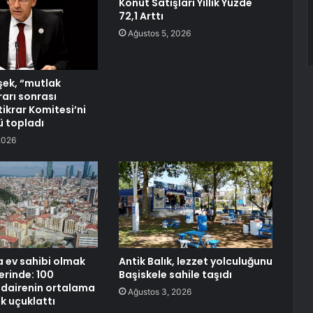
Konut Satışları Yıllık Yüzde
72,1 Arttı
Ağustos 5, 2026
ek, “mutlak
rarı sonrası
tikrar Komitesi’ni
 topladı
2026
a ev sahibi olmak
Antik Balık, lezzet yolculuğunu
erinde: 100
Başiskele sahile taşıdı
dairenin ortalama
Ağustos 3, 2026
k uçuklattı