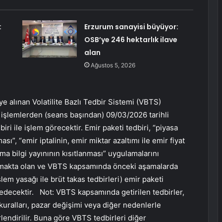
:
Erzurum sanayisi büyüyor:
OSB’ye 246 hektarlık ilave
alan
Ağustos 5, 2026
e alınan Volatilite Bazlı Tedbir Sistemi (VBTS)
i işlemlerden (seans başından) 09/03/2026 tarihli
ri ile işlem görecektir. Emir paketi tedbiri, “piyasa
sı”, “emir iptalinin, emir miktar azaltımı ile emir fiyat
a bilgi yayınının kısıtlanması” uygulamalarını
anmakta olan ve VBTS kapsamında önceki aşamalarda
şlem yasağı ile brüt takas tedbirleri) emir paketi
edecektir. Not: VBTS kapsamında getirilen tedbirler,
uralları, pazar değişimi veya diğer nedenlerle
lendirilir. Buna göre VBTS tedbirleri diğer