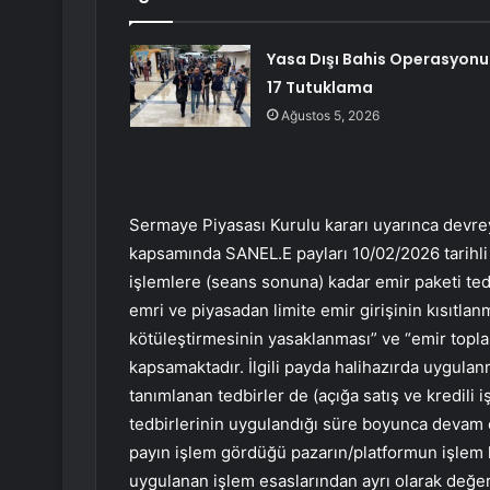
Yasa Dışı Bahis Operasyonu
17 Tutuklama
Ağustos 5, 2026
Sermaye Piyasası Kurulu kararı uyarınca devrey
kapsamında
SANEL.E
payları 10/02/2026 tarihl
işlemlere (seans sonuna) kadar emir paketi tedbi
emri ve piyasadan limite emir girişinin kısıtlanma
kötüleştirmesinin yasaklanması” ve “emir toplam
kapsamaktadır. İlgili payda halihazırda uygul
tanımlanan tedbirler de (açığa satış ve kredili i
tedbirlerinin uygulandığı süre boyunca devam 
payın işlem gördüğü pazarın/platformun işlem k
uygulanan işlem esaslarından ayrı olarak değer