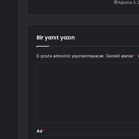
Ağustos 3, 
Bir yanıt yazın
E-posta adresiniz yayınlanmayacak.
Gerekli alanlar
*
i
Y
o
r
u
m
*
Ad
*