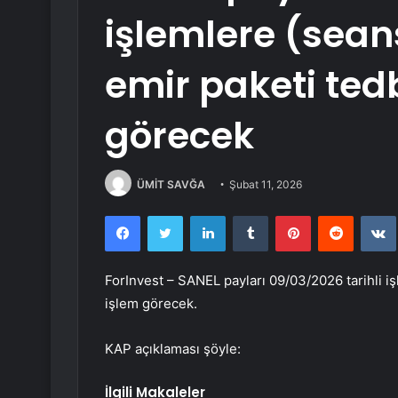
işlemlere (sea
emir paketi tedb
görecek
ÜMİT SAVĞA
Şubat 11, 2026
Facebook
Twitter
LinkedIn
Tumblr
Pinterest
Reddit
ForInvest – SANEL payları 09/03/2026 tarihli iş
işlem görecek.
KAP açıklaması şöyle:
İlgili Makaleler