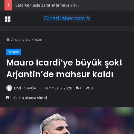
Satarken asla zarar ettirmeyen ikinci el araçlar
Menü
Anasayfa
/
Yaşam
Yaşam
Mauro Icardi’ye büyük şok!
Arjantin’de mahsur kaldı
ÜMİT SAVĞA
Temmuz 6, 2026
0
0
1 dakika okuma süresi