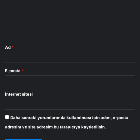
r
u
m
*
Ad
*
E-posta
*
İnternet sitesi
Daha sonraki yorumlarımda kullanılması için adım, e-posta
adresim ve site adresim bu tarayıcıya kaydedilsin.