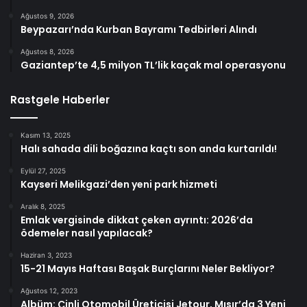
Ağustos 9, 2026
Beypazarı’nda Kurban Bayramı Tedbirleri Alındı
Ağustos 8, 2026
Gaziantep’te 4,5 milyon TL’lik kaçak mal operasyonu
Rastgele Haberler
Kasım 13, 2025
Halı sahada dili boğazına kaçtı son anda kurtarıldı!
Eylül 27, 2025
Kayseri Melikgazi’den yeni park hizmeti
Aralık 8, 2025
Emlak vergisinde dikkat çeken ayrıntı: 2026’da
ödemeler nasıl yapılacak?
Haziran 3, 2023
15-21 Mayıs Haftası Başak Burçlarını Neler Bekliyor?
Ağustos 12, 2023
Albüm: Çinli Otomobil Üreticisi Jetour, Mısır’da 3 Yeni