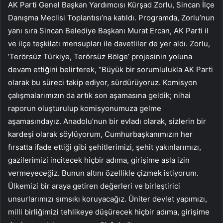
AK Parti Genel Başkan Yardımcısı Kürşad Zorlu, Sincan İlçe
Danışma Meclisi Toplantısı’na katıldı. Programda, Zorlu’nun
yanı sıra Sincan Belediye Başkanı Murat Ercan, AK Parti il
ve ilçe teşkilatı mensupları ile davetliler de yer aldı. Zorlu,
‘Terörsüz Türkiye, Terörsüz Bölge’ projesinin yoluna
devam ettiğini belirterek, “Büyük bir sorumlulukla AK Parti
olarak bu süreci takip ediyor, sürdürüyoruz. Komisyon
çalışmalarımızın da artık son aşamasına geldik; nihai
raporun oluşturulup komisyonumuza gelme
aşamasındayız. Anadolu’nun bir evladı olarak, sizlerin bir
kardeşi olarak söylüyorum, Cumhurbaşkanımızın her
fırsatta ifade ettiği gibi şehitlerimizi, şehit yakınlarımızı,
gazilerimizi incitecek hiçbir adıma, girişime asla izin
vermeyeceğiz. Bunun altını özellikle çizmek istiyorum.
Ülkemizi bir araya getiren değerleri ve birleştirici
unsurlarımızı sımsıkı koruyacağız. Üniter devlet yapımızı,
milli birliğimizi tehlikeye düşürecek hiçbir adıma, girişime