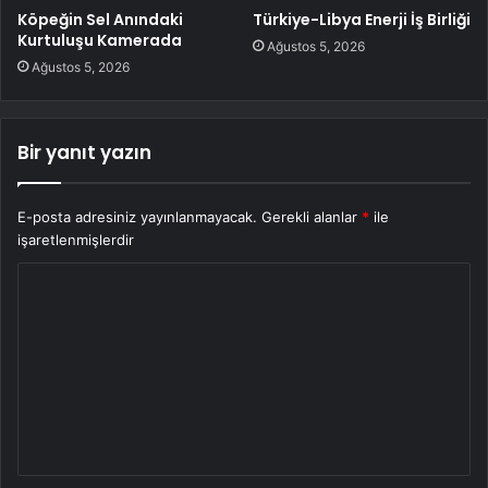
Köpeğin Sel Anındaki
Türkiye-Libya Enerji İş Birliği
Kurtuluşu Kamerada
Ağustos 5, 2026
Ağustos 5, 2026
Bir yanıt yazın
E-posta adresiniz yayınlanmayacak.
Gerekli alanlar
*
ile
işaretlenmişlerdir
Y
o
r
u
m
*