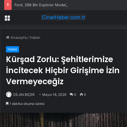
Ford, 288 Bin Explorer Modelini Tavan Rayı Hatası Nedeniyle Geri Çağırıyor
Menü
Anasayfa
/
Haber
Haber
Kürşad Zorlu: Şehitlerimize
İncitecek Hiçbir Girişime İzin
Vermeyeceğiz
DİLAN BİÇER
Mayıs 18, 2026
0
0
1 dakika okuma süresi