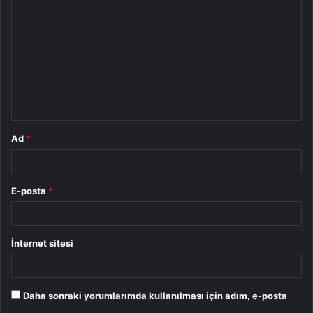
o
r
u
m
*
Ad
*
E-posta
*
İnternet sitesi
Daha sonraki yorumlarımda kullanılması için adım, e-posta