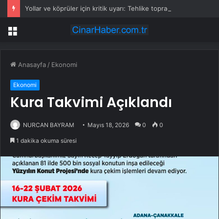
Yollar ve köprüler için kritik uyarı: Tehlike toprağın altında büyüyor
Menü
Anasayfa
/
Ekonomi
Ekonomi
Kura Takvimi Açıklandı
NURCAN BAYRAM
Mayıs 18, 2026
0
0
1 dakika okuma süresi