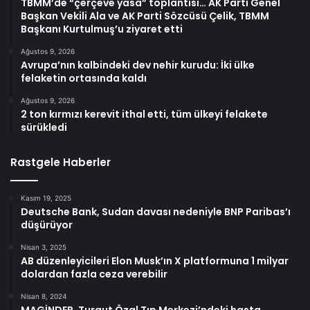
TBMM’de “çerçeve yasa” toplantısı… AK Parti Genel
Başkan Vekili Ala ve AK Parti Sözcüsü Çelik, TBMM
Başkanı Kurtulmuş’u ziyaret etti
Ağustos 9, 2026
Avrupa’nın kalbindeki dev nehir kurudu: İki ülke
felaketin ortasında kaldı
Ağustos 9, 2026
2 ton kırmızı kerevit ithal etti, tüm ülkeyi felakete
sürükledi
Rastgele Haberler
Kasım 19, 2025
Deutsche Bank, Sudan davası nedeniyle BNP Paribas’ı
düşürüyor
Nisan 3, 2025
AB düzenleyicileri Elon Musk’ın X platformuna 1 milyar
dolardan fazla ceza verebilir
Nisan 8, 2024
MAGİNDER, Turgut Özal Tıp Merkezi’ndeki hasta