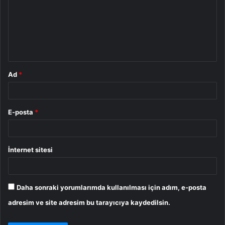
r
u
m
*
Ad
*
E-posta
*
İnternet sitesi
Daha sonraki yorumlarımda kullanılması için adım, e-posta
adresim ve site adresim bu tarayıcıya kaydedilsin.