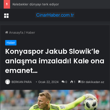
Kelebekler dünyayı terk ediyor
Menü
Anasayfa
/
Haber
Haber
Konyaspor Jakub Slowik’le
anlaşma imzaladı! Kale ona
emanet…
BERKAN PARA
Ocak 22, 2024
0
1
Bir dakikadan az