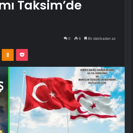
mı Taksim’de
0
6
Bir dakikadan az
VKontakte
Odnoklassniki
Pocket