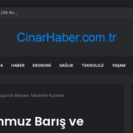
 288 Bin Explorer Modelini Tavan Rayı Hatası Nedeniyle Geri Çağırıyor
FA
HABER
EKONOMI
SAĞLIK
TEKNOLOJI
YAŞAM
gürlük Bayramı Taksim’de Kutlandı
mmuz Barış ve