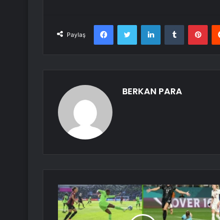
Facebook
Twitter
LinkedIn
Tumblr
Pint
Paylaş
BERKAN PARA