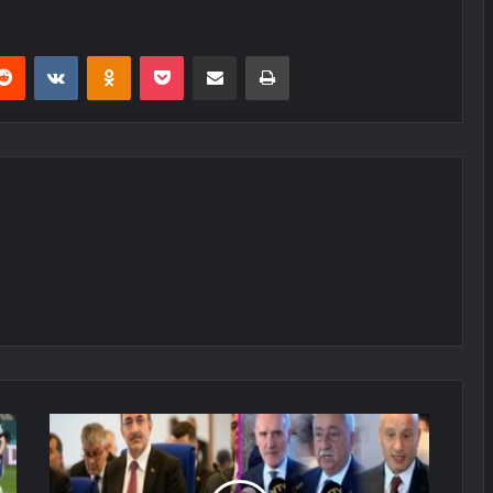
erest
Reddit
VKontakte
Odnoklassniki
Pocket
E-Posta ile paylaş
Yazdır