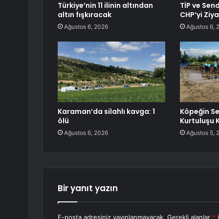
Türkiye’nin 11 ilinin altından
TİP ve Send
altın fışkıracak
CHP’yi Ziya
Ağustos 6, 2026
Ağustos 6, 
Karaman’da silahlı kavga: 1
Köpeğin Se
ölü
Kurtuluşu
Ağustos 6, 2026
Ağustos 5, 
Bir yanıt yazın
E-posta adresiniz yayınlanmayacak.
Gerekli alanlar
*
i