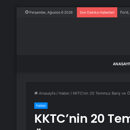
Ford,
Perşembe, Ağustos 6 2026
Son Dakika Haberleri
ANASAY
Anasayfa
/
Haber
/
KKTC’nin 20 Temmuz Barış ve Öz
Haber
KKTC’nin 20 Te