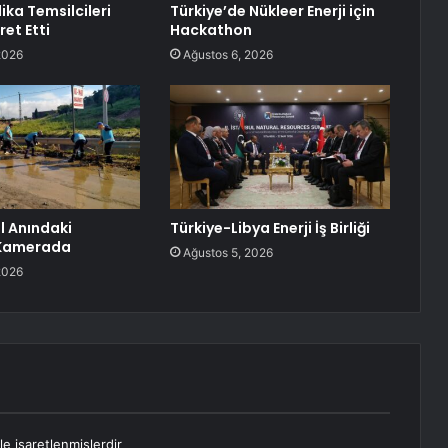
ika Temsilcileri
Türkiye’de Nükleer Enerji için
ret Etti
Hackathon
2026
Ağustos 6, 2026
l Anındaki
Türkiye-Libya Enerji İş Birliği
 Kamerada
Ağustos 5, 2026
2026
le işaretlenmişlerdir