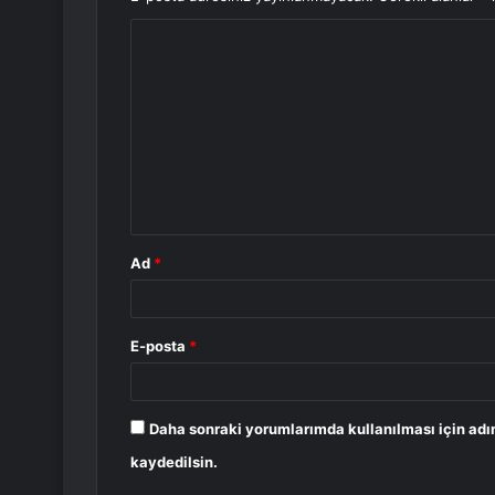
Y
o
r
u
m
*
Ad
*
E-posta
*
Daha sonraki yorumlarımda kullanılması için adı
kaydedilsin.