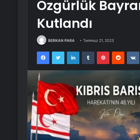
Özgürlük Bayra
Kutlandı
BERKAN PARA
Temmuz 21, 2023
Facebook
Twitter
LinkedIn
Tumblr
Pinterest
Reddit