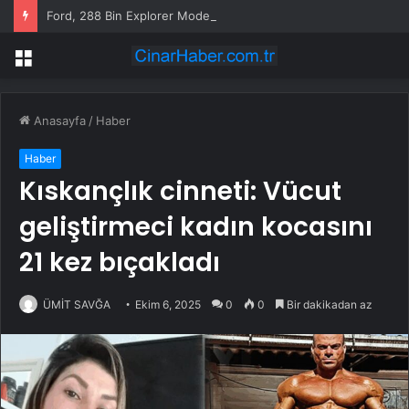
Ford, 288 Bin Explorer Modelini Tavan Rayı Hatası Nedeniyle Geri Çağırıyor
Menü
Anasayfa
/
Haber
Haber
Kıskançlık cinneti: Vücut
geliştirmeci kadın kocasını
21 kez bıçakladı
ÜMİT SAVĞA
Ekim 6, 2025
0
0
Bir dakikadan az