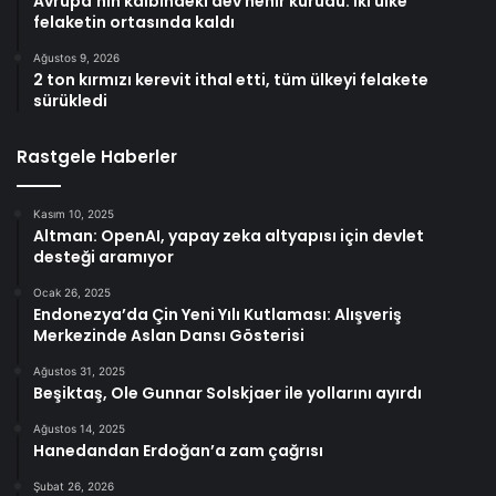
Avrupa’nın kalbindeki dev nehir kurudu: İki ülke
felaketin ortasında kaldı
Ağustos 9, 2026
2 ton kırmızı kerevit ithal etti, tüm ülkeyi felakete
sürükledi
Rastgele Haberler
Kasım 10, 2025
Altman: OpenAI, yapay zeka altyapısı için devlet
desteği aramıyor
Ocak 26, 2025
Endonezya’da Çin Yeni Yılı Kutlaması: Alışveriş
Merkezinde Aslan Dansı Gösterisi
Ağustos 31, 2025
Beşiktaş, Ole Gunnar Solskjaer ile yollarını ayırdı
Ağustos 14, 2025
Hanedandan Erdoğan’a zam çağrısı
Şubat 26, 2026