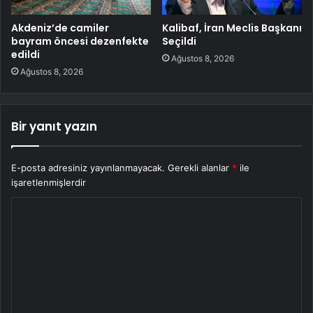
Akdeniz’de camiler
Kalibaf, İran Meclis Başkanı
bayram öncesi dezenfekte
Seçildi
edildi
Ağustos 8, 2026
Ağustos 8, 2026
Bir yanıt yazın
E-posta adresiniz yayınlanmayacak.
Gerekli alanlar
*
ile
işaretlenmişlerdir
Y
o
r
u
m
*