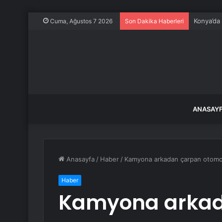
Konya’da
Cuma, Ağustos 7 2026
Son Dakika Haberleri
ANASAY
Anasayfa
/
Haber
/
Kamyona arkadan çarpan otomobi
Haber
Kamyona arkad