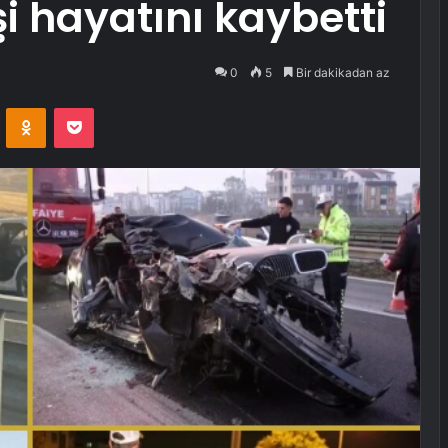
i hayatını kaybetti
0
5
Bir dakikadan az
VKontakte
Odnoklassniki
Pocket