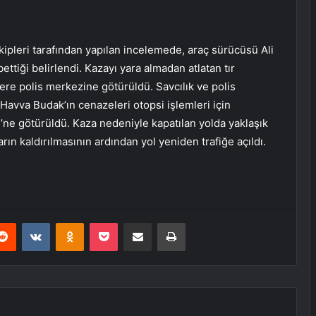
kipleri tarafından yapılan incelemede, araç sürücüsü Ali
ttiği belirlendi. Kazayı yara almadan atlatan tır
re polis merkezine götürüldü. Savcılık ve polis
 Havva Budak’ın cenazeleri otopsi işlemleri için
’ne götürüldü. Kaza nedeniyle kapatılan yolda yaklaşık
ın kaldırılmasının ardından yol yeniden trafiğe açıldı.
erest
Reddit
VKontakte
Odnoklassniki
Pocket
E-Posta ile paylaş
Yazdır