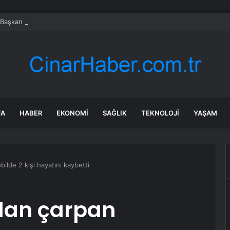
 Başkan Altay öğrencilerin heyecanına ortak oldu
FA
HABER
EKONOMI
SAĞLIK
TEKNOLOJI
YAŞAM
lde 2 kişi hayatını kaybetti
an çarpan