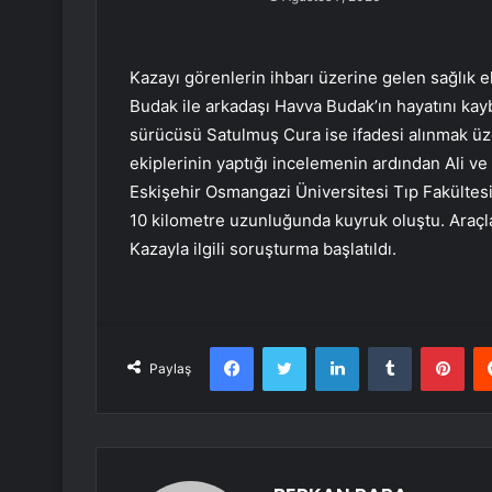
Kazayı görenlerin ihbarı üzerine gelen sağlık e
Budak ile arkadaşı Havva Budak’ın hayatını kaybe
sürücüsü Satulmuş Cura ise ifadesi alınmak üze
ekiplerinin yaptığı incelemenin ardından Ali ve
Eskişehir Osmangazi Üniversitesi Tıp Fakültesi
10 kilometre uzunluğunda kuyruk oluştu. Araçlar
Kazayla ilgili soruşturma başlatıldı.
Facebook
Twitter
LinkedIn
Tumblr
Pint
Paylaş