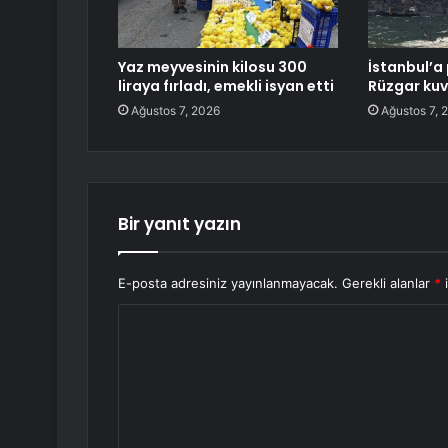
Yaz meyvesinin kilosu 300
İstanbul’a 
liraya fırladı, emekli isyan etti
Rüzgar kuv
Ağustos 7, 2026
Ağustos 7, 
Bir yanıt yazın
E-posta adresiniz yayınlanmayacak.
Gerekli alanlar
*
i
Y
o
r
u
m