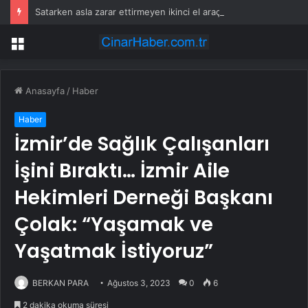
Satarken asla zarar ettirmeyen ikinci el araçlar
Menü
Anasayfa
/
Haber
Haber
İzmir’de Sağlık Çalışanları
İşini Bıraktı… İzmir Aile
Hekimleri Derneği Başkanı
Çolak: “Yaşamak ve
Yaşatmak İstiyoruz”
BERKAN PARA
Ağustos 3, 2023
0
6
2 dakika okuma süresi