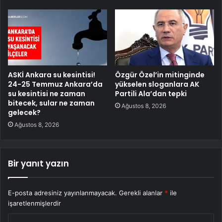
ASKİ Ankara su kesintisi!
Özgür Özel’in mitinginde
24-25 Temmuz Ankara’da
yükselen sloganlara AK
su kesintisi ne zaman
Partili Ala’dan tepki
bitecek, sular ne zaman
Ağustos 8, 2026
gelecek?
Ağustos 8, 2026
Bir yanıt yazın
E-posta adresiniz yayınlanmayacak.
Gerekli alanlar
*
ile
işaretlenmişlerdir
Y