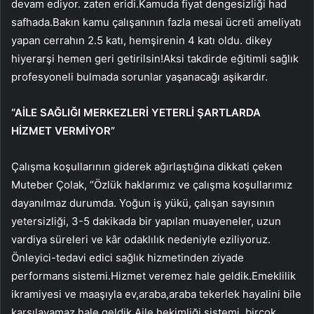
devam ediyor. zaten eridi.Kamuda fiyat dengesizliği had
safhada.Bakın kamu çalışanının fazla mesai ücreti ameliyatı
yapan cerrahın 2.5 katı, hemşirenin 4 katı oldu. dikey
hiyerarşi hemen geri getirilsin!Aksi takdirde eğitimli sağlık
profesyoneli bulmada sorunlar yaşanacağı aşikardır.
“AİLE SAĞLIĞI MERKEZLERİ YETERLİ ŞARTLARDA
HİZMET VERMİYOR”
Çalışma koşullarının giderek ağırlaştığına dikkati çeken
Muteber Çolak, “Özlük haklarımız ve çalışma koşullarımız
dayanılmaz durumda. Yoğun iş yükü, çalışan sayısının
yetersizliği, 3-5 dakikada bir yapılan muayeneler, uzun
vardiya süreleri ve kâr odaklılık nedeniyle eziliyoruz.
Önleyici-tedavi edici sağlık hizmetinden ziyade
performans sistemi.Hizmet veremez hale geldik.Emeklilik
ikramiyesi ve maaşıyla ev,araba,araba tekerlek hayalini bile
karşılayamaz hale geldik.Aile hekimliği sistemi, birçok