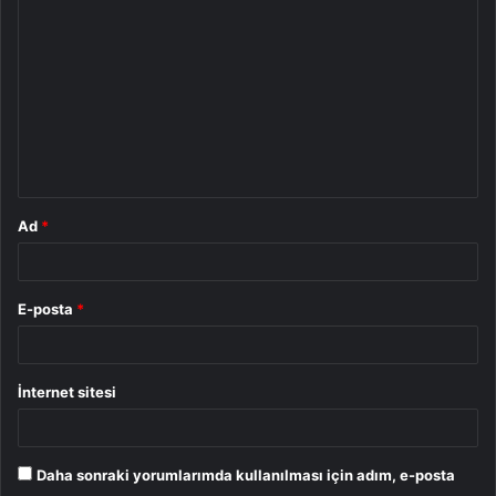
o
r
u
m
*
Ad
*
E-posta
*
İnternet sitesi
Daha sonraki yorumlarımda kullanılması için adım, e-posta