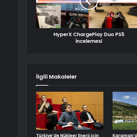
HyperX ChargePlay Duo PS5
İncelemesi
İlgili Makaleler
Türkiye’de Nükleer Enerji için
Karaman’da