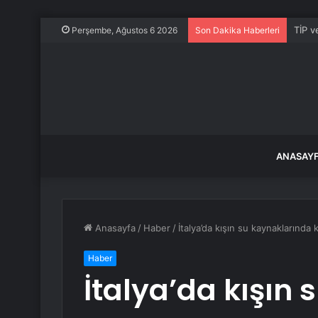
TİP v
Perşembe, Ağustos 6 2026
Son Dakika Haberleri
ANASAY
Anasayfa
/
Haber
/
İtalya’da kışın su kaynaklarında 
Haber
İtalya’da kışın