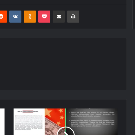
erest
Reddit
VKontakte
Odnoklassniki
Pocket
E-Posta ile paylaş
Yazdır