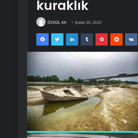
kuraklık
ÖZGÜL AK
Şubat 20, 2023
Facebook
Twitter
LinkedIn
Tumblr
Pinterest
Reddit