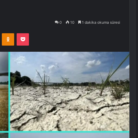
0
10
1 dakika okuma süresi
VKontakte
Odnoklassniki
Pocket