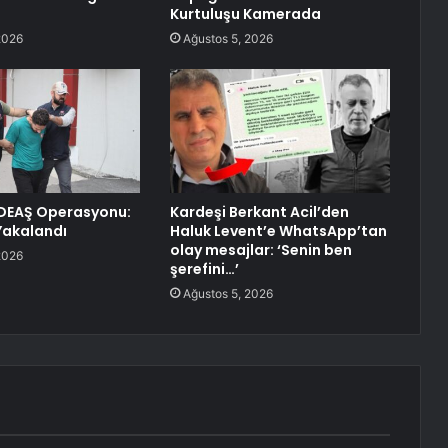
Kurtuluşu Kamerada
2026
Ağustos 5, 2026
DEAŞ Operasyonu:
Kardeşi Berkant Acil’den
 Yakalandı
Haluk Levent’e WhatsApp’tan
olay mesajlar: ‘Senin ben
2026
şerefini…’
Ağustos 5, 2026