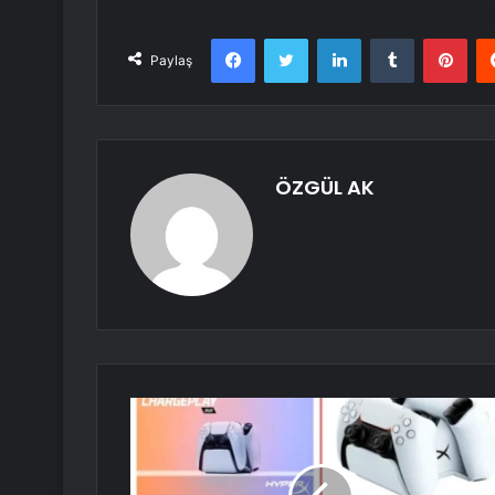
Facebook
Twitter
LinkedIn
Tumblr
Pint
Paylaş
ÖZGÜL AK