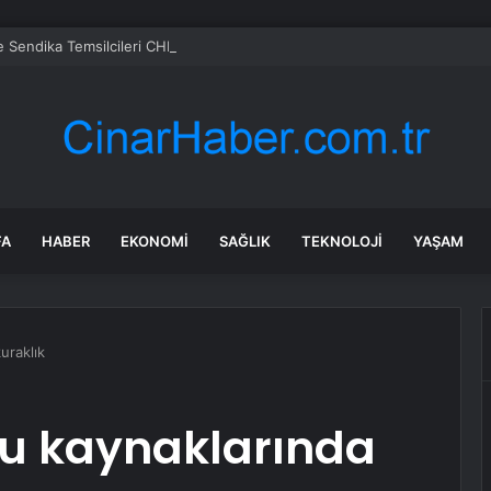
e Sendika Temsilcileri CHP’yi Ziyaret Etti
FA
HABER
EKONOMI
SAĞLIK
TEKNOLOJI
YAŞAM
kuraklık
 su kaynaklarında