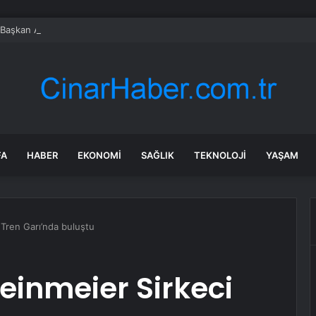
 Başkan Altay öğrencilerin heyecanına ortak oldu
FA
HABER
EKONOMI
SAĞLIK
TEKNOLOJI
YAŞAM
 Tren Garı’nda buluştu
inmeier Sirkeci