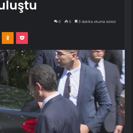
uluştu
0
0
3 dakika okuma süresi
VKontakte
Odnoklassniki
Pocket