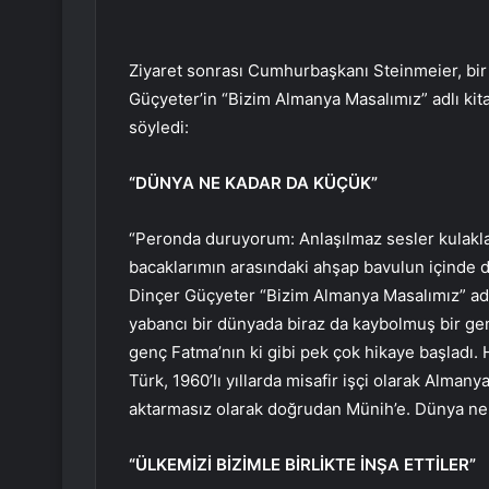
Ziyaret sonrası Cumhurbaşkanı Steinmeier, bi
Güçyeter’in “Bizim Almanya Masalımız” adlı kita
söyledi:
“DÜNYA NE KADAR DA KÜÇÜK”
“Peronda duruyorum: Anlaşılmaz sesler kulaklar
bacaklarımın arasındaki ahşap bavulun içinde 
Dinçer Güçyeter “Bizim Almanya Masalımız” adlı
yabancı bir dünyada biraz da kaybolmuş bir gen
genç Fatma’nın ki gibi pek çok hikaye başladı.
Türk, 1960’lı yıllarda misafir işçi olarak Alman
aktarmasız olarak doğrudan Münih’e. Dünya ne
“ÜLKEMİZİ BİZİMLE BİRLİKTE İNŞA ETTİLER”