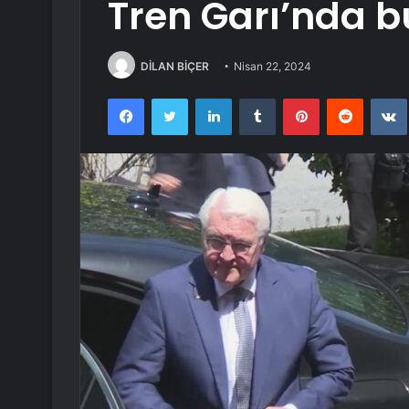
Tren Garı’nda b
DİLAN BİÇER
Nisan 22, 2024
Facebook
Twitter
LinkedIn
Tumblr
Pinterest
Reddit