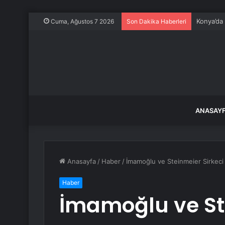
Konya’da
Cuma, Ağustos 7 2026
Son Dakika Haberleri
ANASAY
Anasayfa
/
Haber
/
İmamoğlu ve Steinmeier Sirkeci
Haber
İmamoğlu ve Ste