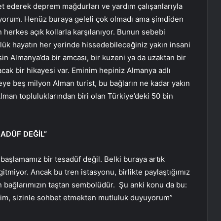
et ederek deprem mağdurları ve yardım çalışanlarıyla
iyorum. Henüz buraya geleli çok olmadı ama şimdiden
 herkes açık kollarla karşılanıyor. Bunun sebebi
lük hayatın her yerinde hissedebileceğiniz yakın insani
n Almanya’da bir amcası, bir kuzeni ya da uzaktan bir
cak bir hikayesi var. Eminim hepiniz Almanya adlı
lkeye beş milyon Alman turist, bu bağların ne kadar yakın
man topluluklarından biri olan Türkiye’deki 50 bin
ADÜF DEĞİL”
başlamamız bir tesadüf değil. Belki buraya artık
gitmiyor. Ancak bu tren istasyonu, birlikte paylaştığımız
an bağlarımızın taştan sembolüdür. Şu anki konu da bu:
im, sizinle sohbet etmekten mutluluk duyuyorum”