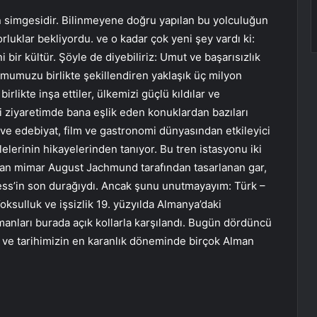
ın simgesidir. Bilinmeyene doğru yapılan bu yolculuğun
luklar bekliyordu. ve o kadar çok yeni şey vardı ki:
i bir kültür. Şöyle de diyebiliriz: Umut ve başarısızlık
mumuzu birlikte şekillendiren yaklaşık üç milyon
irlikte inşa ettiler, ülkemizi güçlü kıldılar ve
i ziyaretimde bana eşlik eden konuklardan bazıları
 ve edebiyat, film ve gastronomi dünyasından etkileyici
lelerinin hikayelerinden tanıyor. Bu tren istasyonu iki
lman mimar August Jachmund tarafından tasarlanan gar,
press’in son durağıydı. Ancak şunu unutmayayım: Türk –
oksulluk ve işsizlik 19. yüzyılda Almanya’daki
manları burada açık kollarla karşılandı. Bugün dördüncü
r. ve tarihimizin en karanlık döneminde birçok Alman