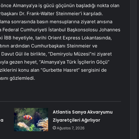
 önce Almanya’ya iş gücü göçünün başladığı nokta olan
aşkanı Dr. Frank-Walter Steinmeier’i karşıladı.
ama sonrasında basın mensuplarına ziyaret anısına
a Federal Cumhuriyeti İstanbul Başkonsolosu Johannes
ki İBB heyetiyle, tarihi Orient Express Lokantasında,
lantının ardından Cumhurbaşkanı Steinmeier ve
 Davut Gül ile birlikte, “Demiryolu Müzesi”ni ziyaret
tımıyla gezen heyet, “Almanya’ya Türk İşçilerin Göçü”
üziklerini konu alan “Gurbette Hasret” sergisini de
sını gözlemledi.
Atlantis Sanya Akvaryumu
ma
Ziyaretçileri Ağırlıyor
Ağustos 7, 2026