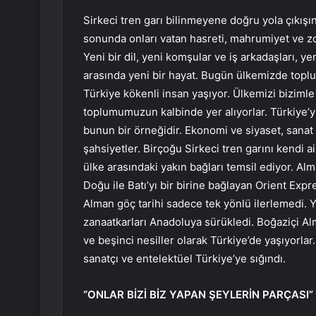
Sirkeci tren garı bilinmeyene doğru yola çıkış
sonunda onları vatan hasreti, mahrumiyet ve zor
Yeni bir dil, yeni komşular ve iş arkadaşları, yen
arasında yeni bir hayat. Bugün ülkemizde toplu
Türkiye kökenli insan yaşıyor. Ülkemizi bizimle b
toplumumuzun kalbinde yer alıyorlar. Türkiye’y
bunun bir örneğidir. Ekonomi ve siyaset, sanat
şahsiyetler. Birçoğu Sirkeci tren garını kendi ai
ülke arasındaki yakın bağları temsil ediyor. A
Doğu ile Batı’yı bir birine bağlayan Orient Ex
Alman göç tarihi sadece tek yönlü ilerlemedi. Y
zanaatkarları Anadoluya sürükledi. Boğaziçi Al
ve beşinci nesiller olarak Türkiye’de yaşıyorla
sanatçı ve entelektüel Türkiye’ye sığındı.
“ONLAR BİZİ BİZ YAPAN ŞEYLERİN PARÇASI”