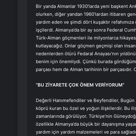
Bir yanda Almanlar 1930’larda yeni başkent An
olurken, diğer yandan 1960’lardan itibaren ge
yardım eden ve şimdi dört kuşaktır refahımıza 
işçilerdi. Almanya’da bir ay sonra Federal Cu
Türk-Alman göçmenleri ile milyonlarca hikayesin
kutlayacağız. Onlar göçmen geçmişi olan insanl
nedenlerden ötürü Fedaral Anayası’nın yıldönü
benim için önemliydi. Çünkü burada gördüğümü
parçası hem de Alman tarihinin bir parçasıdır. O
“BU ZİYARETE ÇOK ÖNEM VERİYORUM”
Değerli Hanımefendiler ve Beyfendiler, Bugün me
köprü kuran bu özel ve yoğun ilişkilerdir. Bu il
zamanlarında görülüyor. Türkiye’nin Güneydo
özellikle Almanya’da büyük bir dayanışma yaşand
yardım için yardım malzemeleri ve para sağladı