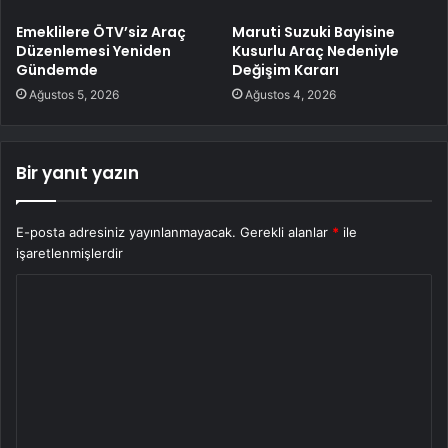
Emeklilere ÖTV’siz Araç
Maruti Suzuki Bayisine
Düzenlemesi Yeniden
Kusurlu Araç Nedeniyle
Gündemde
Değişim Kararı
Ağustos 5, 2026
Ağustos 4, 2026
Bir yanıt yazın
E-posta adresiniz yayınlanmayacak.
Gerekli alanlar
*
ile
işaretlenmişlerdir
Y
o
r
u
m
*