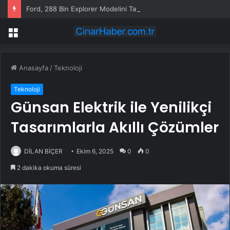
Ford, 288 Bin Explorer Modelini Tavan Rayı Hatası Nedeniyle Geri Çağırıyor
Menü
Anasayfa
/
Teknoloji
Teknoloji
Günsan Elektrik ile Yenilikçi
Tasarımlarla Akıllı Çözümler
DİLAN BİÇER
Ekim 6, 2025
0
0
2 dakika okuma süresi