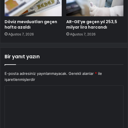
Döviz mevduatları geçen
AR-GE’ye geçen yıl 253,5
hafta azaldı
milyar lira harcandı
Ağustos 7, 2026
Ağustos 7, 2026
Bir yanıt yazın
E-posta adresiniz yayınlanmayacak.
Gerekli alanlar
*
ile
işaretlenmişlerdir
Y
o
r
u
m