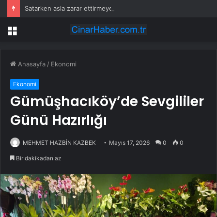
Satarken asla zarar ettirmeyen ikinci el araçlar
Menü
Anasayfa
/
Ekonomi
Ekonomi
Gümüşhacıköy’de Sevgililer
Günü Hazırlığı
MEHMET HAZBİN KAZBEK
Mayıs 17, 2026
0
0
Bir dakikadan az