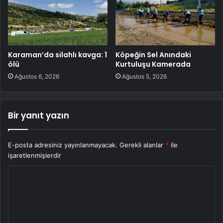
Karaman’da silahlı kavga: 1
Köpeğin Sel Anındaki
ölü
Kurtuluşu Kamerada
Ağustos 6, 2026
Ağustos 5, 2026
Bir yanıt yazın
E-posta adresiniz yayınlanmayacak.
Gerekli alanlar
*
ile
işaretlenmişlerdir
Y
o
r
u