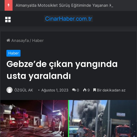
Almanya’da Motosiklet Sürüş Eğitiminde Yaşanan Kazada 16 Yayındaki Genç Kız Hayatını Kaybetti
Menü
Anasayfa
/
Haber
Haber
Gebze’de çıkan yangında
usta yaralandı
ÖZGÜL AK
Ağustos 1, 2023
0
9
Bir dakikadan az