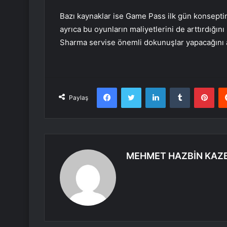
Bazı kaynaklar ise Game Pass ilk gün konseptin
ayrıca bu oyunların maliyetlerini de arttırdığ
Sharma servise önemli dokunuşlar yapacağını aç
Facebook
Twitter
LinkedIn
Tumblr
Pint
Paylaş
MEHMET HAZBİN KAZ