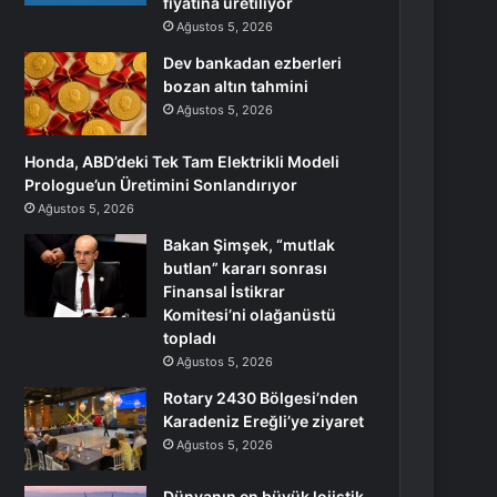
fiyatına üretiliyor
Ağustos 5, 2026
Dev bankadan ezberleri
bozan altın tahmini
Ağustos 5, 2026
Honda, ABD’deki Tek Tam Elektrikli Modeli
Prologue’un Üretimini Sonlandırıyor
Ağustos 5, 2026
Bakan Şimşek, “mutlak
butlan” kararı sonrası
Finansal İstikrar
Komitesi’ni olağanüstü
topladı
Ağustos 5, 2026
Rotary 2430 Bölgesi’nden
Karadeniz Ereğli’ye ziyaret
Ağustos 5, 2026
Dünyanın en büyük lojistik