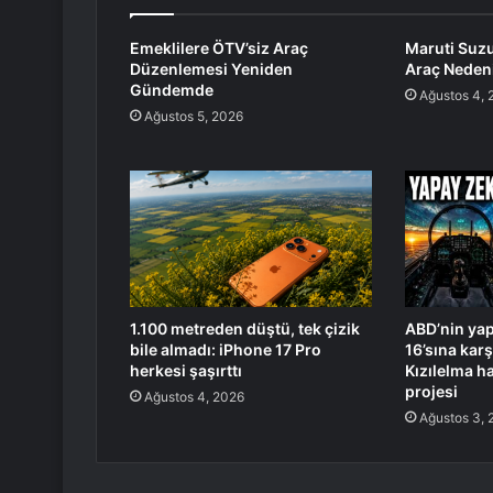
Emeklilere ÖTV’siz Araç
Maruti Suzu
Düzenlemesi Yeniden
Araç Nedeni
Gündemde
Ağustos 4, 
Ağustos 5, 2026
1.100 metreden düştü, tek çizik
ABD’nin yap
bile almadı: iPhone 17 Pro
16’sına karş
herkesi şaşırttı
Kızılelma h
projesi
Ağustos 4, 2026
Ağustos 3, 