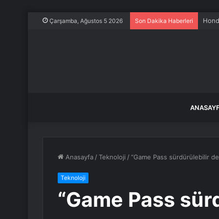
Honda
Çarşamba, Ağustos 5 2026
Son Dakika Haberleri
ANASAY
Anasayfa
/
Teknoloji
/
“Game Pass sürdürülebilir değ
Teknoloji
“Game Pass sürdü