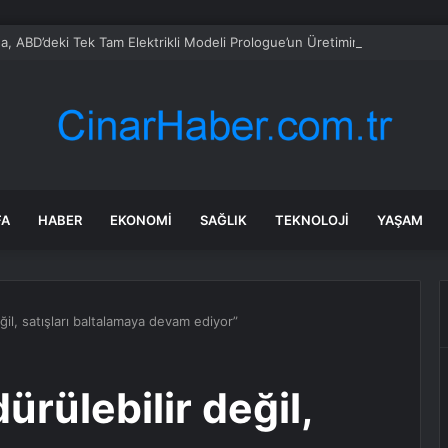
, ABD’deki Tek Tam Elektrikli Modeli Prologue’un Üretimini Sonlandırıyor
FA
HABER
EKONOMI
SAĞLIK
TEKNOLOJI
YAŞAM
il, satışları baltalamaya devam ediyor”
rülebilir değil,