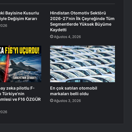
ki Bayisine Kusurlu
Hindistan Otomotiv Sektörü
yle Değişim Kararı
2026-27’nin İlk Çeyreğinde Tüm
Segmentlerde Yüksek Büyüme
2026
Kaydetti
Ağustos 4, 2026
ay zeka pilotlu F-
En çok satılan otomobil
ı Türkiye’nin
markaları belli oldu
amlesi ve F16 ÖZGÜR
Ağustos 3, 2026
2026