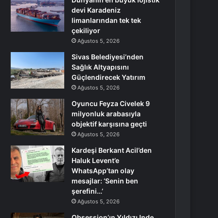
devi Karadeniz
limanlarından tek tek
çekiliyor
Ağustos 5, 2026
Sivas Belediyesi’nden
Sağlık Altyapısını
Güçlendirecek Yatırım
Ağustos 5, 2026
Oyuncu Feyza Civelek 9
milyonluk arabasıyla
objektif karşısına geçti
Ağustos 5, 2026
Kardeşi Berkant Acil’den
Haluk Levent’e
WhatsApp’tan olay
mesajlar: ‘Senin ben
şerefini…’
Ağustos 5, 2026
Obsession’ın Yıldızı Inde