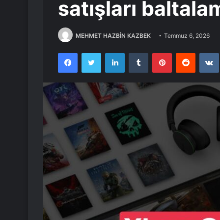
satışları baltal
MEHMET HAZBİN KAZBEK
Temmuz 6, 2026
Facebook
Twitter
LinkedIn
Tumblr
Pinterest
Reddit