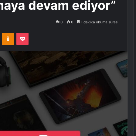
amaya devam ediyor”
0
0
1 dakika okuma süresi
VKontakte
Odnoklassniki
Pocket