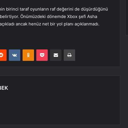
in birinci taraf oyunların raf değerini de düşürdüğünü
ını belirtiyor. Önümüzdeki dönemde Xbox şefi Asha
ıkladı ancak henüz net bir yol planı açıklanmadı.
erest
Reddit
VKontakte
Odnoklassniki
Pocket
E-Posta ile paylaş
Yazdır
BEK