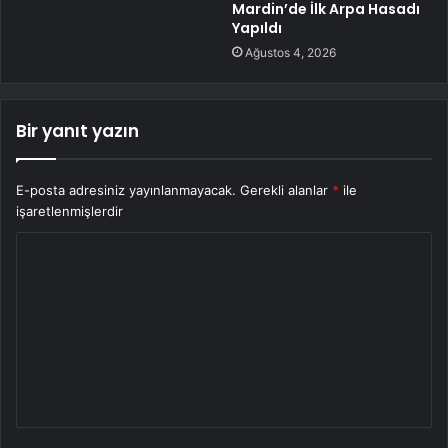
Mardin’de İlk Arpa Hasadı
Yapıldı
Ağustos 4, 2026
Bir yanıt yazın
E-posta adresiniz yayınlanmayacak.
Gerekli alanlar
*
ile
işaretlenmişlerdir
Y
o
r
u
m
*