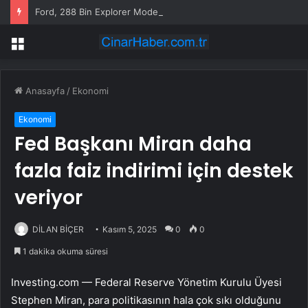
Ford, 288 Bin Explorer Modelini Tavan Rayı Hatası Nedeniyle Geri Çağırıyor
Menü
Anasayfa
/
Ekonomi
Ekonomi
Fed Başkanı Miran daha
fazla faiz indirimi için destek
veriyor
DİLAN BİÇER
Kasım 5, 2025
0
0
1 dakika okuma süresi
Investing.com — Federal Reserve Yönetim Kurulu Üyesi
Stephen Miran, para politikasının hala çok sıkı olduğunu