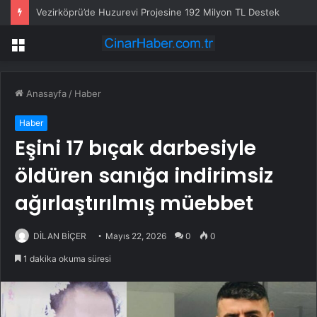
Vezirköprü’de Huzurevi Projesine 192 Milyon TL Destek
Menü
Anasayfa
/
Haber
Haber
Eşini 17 bıçak darbesiyle
öldüren sanığa indirimsiz
ağırlaştırılmış müebbet
DİLAN BİÇER
Mayıs 22, 2026
0
0
1 dakika okuma süresi