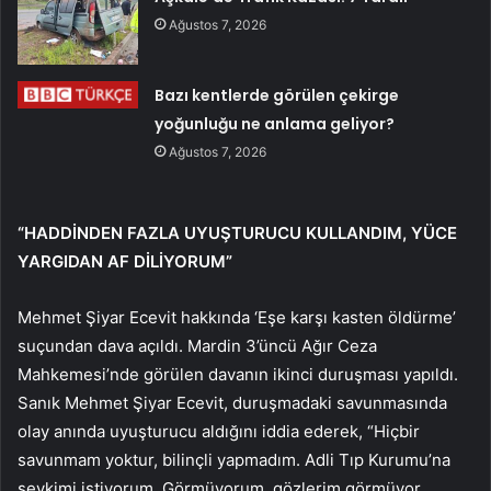
Ağustos 7, 2026
Bazı kentlerde görülen çekirge
yoğunluğu ne anlama geliyor?
Ağustos 7, 2026
“HADDİNDEN FAZLA UYUŞTURUCU KULLANDIM, YÜCE
YARGIDAN AF DİLİYORUM”
Mehmet Şiyar Ecevit hakkında ‘Eşe karşı kasten öldürme’
suçundan dava açıldı. Mardin 3’üncü Ağır Ceza
Mahkemesi’nde görülen davanın ikinci duruşması yapıldı.
Sanık Mehmet Şiyar Ecevit, duruşmadaki savunmasında
olay anında uyuşturucu aldığını iddia ederek, “Hiçbir
savunmam yoktur, bilinçli yapmadım. Adli Tıp Kurumu’na
sevkimi istiyorum. Görmüyorum, gözlerim görmüyor.