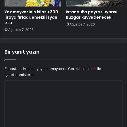
Yaz meyvesinin kilosu 300
İstanbul’a poyraz uyarısı:
liraya fırladı, emekli isyan
Rüzgar kuvvetlenecek!
etti
Ağustos 7, 2026
Ağustos 7, 2026
Bir yanıt yazın
E-posta adresiniz yayınlanmayacak.
Gerekli alanlar
*
ile
işaretlenmişlerdir
Y
o
r
u
m