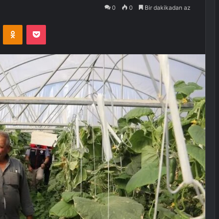
0
0
Bir dakikadan az
VKontakte
Odnoklassniki
Pocket