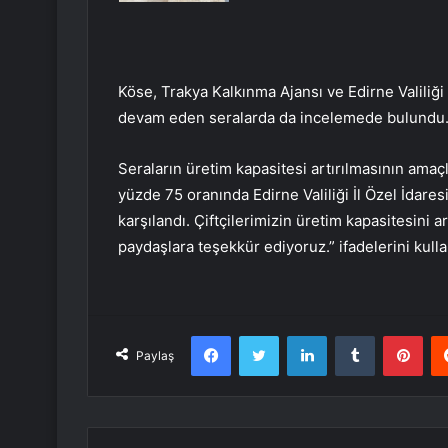
Köse, Trakya Kalkınma Ajansı ve Edirne Valiliğ
devam eden seralarda da incelemede bulundu
Seraların üretim kapasitesi artırılmasının amaç
yüzde 75 oranında Edirne Valiliği İl Özel İdares
karşılandı. Çiftçilerimizin üretim kapasitesin
paydaşlara teşekkür ediyoruz.” ifadelerini kulla
Facebook
Twitter
LinkedIn
Tumblr
Pint
Paylaş