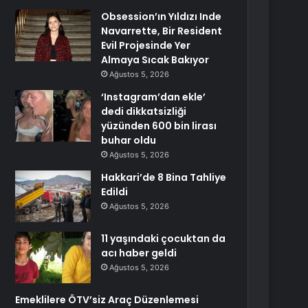
Obsession’ın Yıldızı Inde
Navarrette, Bir Resident
Evil Projesinde Yer
Almaya Sıcak Bakıyor
Ağustos 5, 2026
‘Instagram’dan ekle’
dedi dikkatsizliği
yüzünden 600 bin lirası
buhar oldu
Ağustos 5, 2026
Hakkari’de 8 Bina Tahliye
Edildi
Ağustos 5, 2026
11 yaşındaki çocuktan da
acı haber geldi
Ağustos 5, 2026
Emeklilere ÖTV’siz Araç Düzenlemesi