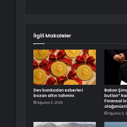
İlgili Makaleler
Dev bankadan ezberleri
Bakan Şimş
bozan altın tahmini
butlan” ka
Finansal İs
Ağustos 5, 2026
olağanüstü
Ağustos 5, 