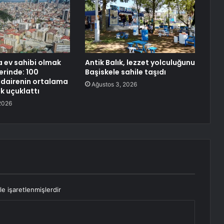
a ev sahibi olmak
Antik Balık, lezzet yolculuğunu
erinde: 100
Başiskele sahile taşıdı
dairenin ortalama
Ağustos 3, 2026
k uçuklattı
2026
le işaretlenmişlerdir