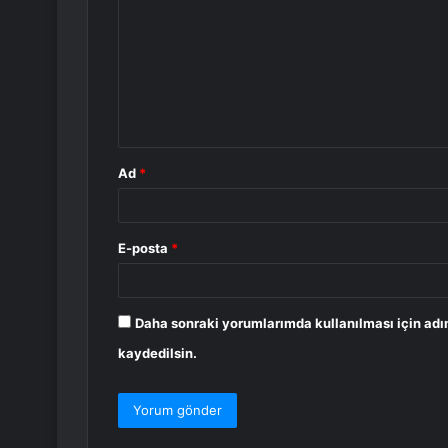
r
u
m
*
Ad
*
E-posta
*
Daha sonraki yorumlarımda kullanılması için adı
kaydedilsin.