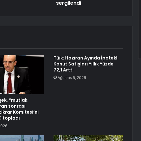
sergilendi
Tüik: Haziran Ayında İpotekli
Konut Satışları Yıllık Yüzde
72,1 Arttı
Ağustos 5, 2026
ek, “mutlak
rarı sonrası
tikrar Komitesi’ni
 topladı
2026