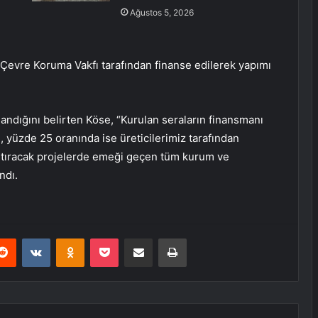
Ağustos 5, 2026
i Çevre Koruma Vakfı tarafından finanse edilerek yapımı
.
landığını belirten Köse, “Kurulan seraların finansmanı
i, yüzde 25 oranında ise üreticilerimiz tarafından
i artıracak projelerde emeği geçen tüm kurum ve
ndı.
erest
Reddit
VKontakte
Odnoklassniki
Pocket
E-Posta ile paylaş
Yazdır