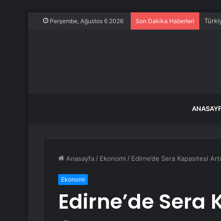
Türkiy
Perşembe, Ağustos 6 2026
Son Dakika Haberleri
ANASAY
Anasayfa
/
Ekonomi
/
Edirne’de Sera Kapasitesi Art
Ekonomi
Edirne’de Sera K