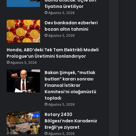
dama atacak: Üçte biri
fiyatına üretiliyor
Ağustos 5, 2026
Dev bankadan ezberleri
bozan altın tahmini
Ağustos 5, 2026
Honda, ABD’deki Tek Tam Elektrikli Modeli
Prologue’un Üretimini Sonlandırıyor
Ağustos 5, 2026
Bakan Şimşek, “mutlak
butlan” kararı sonrası
Finansal İstikrar
Komitesi’ni olağanüstü
topladı
Ağustos 5, 2026
Rotary 2430
Bölgesi’nden Karadeniz
Ereğli’ye ziyaret
Ağustos 5, 2026