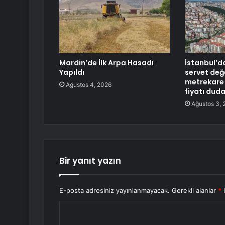
Mardin’de İlk Arpa Hasadı
İstanbul’d
Yapıldı
servet değ
metrekare 
Ağustos 4, 2026
fiyatı duda
Ağustos 3, 
Bir yanıt yazın
E-posta adresiniz yayınlanmayacak.
Gerekli alanlar
*
i
Y
o