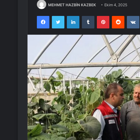
MEHMET HAZBİN KAZBEK
Ekim 4, 2025
Facebook
Twitter
LinkedIn
Tumblr
Pinterest
Reddit