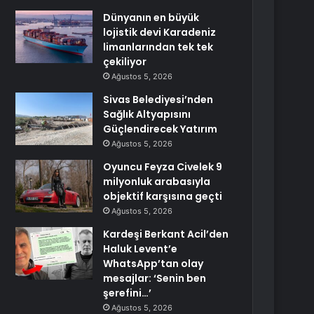
Dünyanın en büyük
lojistik devi Karadeniz
limanlarından tek tek
çekiliyor
Ağustos 5, 2026
Sivas Belediyesi’nden
Sağlık Altyapısını
Güçlendirecek Yatırım
Ağustos 5, 2026
Oyuncu Feyza Civelek 9
milyonluk arabasıyla
objektif karşısına geçti
Ağustos 5, 2026
Kardeşi Berkant Acil’den
Haluk Levent’e
WhatsApp’tan olay
mesajlar: ‘Senin ben
şerefini…’
Ağustos 5, 2026