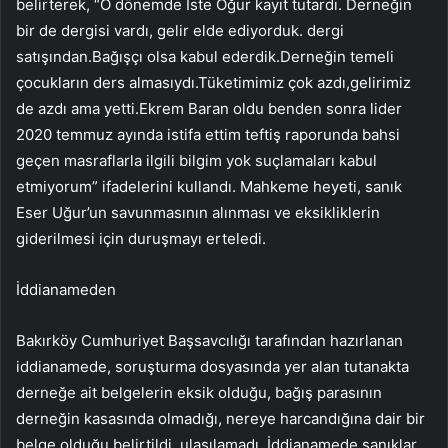
belirterek, “O dönemde İste Oğur kayıt tutardı. Derneğin
bir de dergisi vardı, gelir elde ediyorduk. dergi
satışından.Bağışçı olsa kabul ederdik.Derneğin temeli
çocukların ders almasıydı.Tüketimimiz çok azdı,gelirimiz
de azdı ama yetti.Ekrem Baran oldu benden sonra lider
2020 temmuz ayında istifa ettim teftiş raporunda bahsi
geçen masraflarla ilgili bilgim yok suçlamaları kabul
etmiyorum” ifadelerini kullandı. Mahkeme heyeti, sanık
Eser Uğur’un savunmasının alınması ve eksikliklerin
giderilmesi için duruşmayı erteledi.
İddianameden
Bakırköy Cumhuriyet Başsavcılığı tarafından hazırlanan
iddianamede, soruşturma dosyasında yer alan tutanakta
derneğe ait belgelerin eksik olduğu, bağış parasının
derneğin kasasında olmadığı, nereye harcandığına dair bir
belge olduğu belirtildi. ulaşılamadı. İddianamede sanıklar,