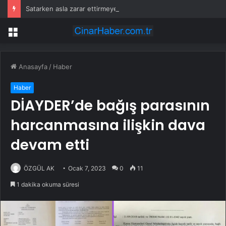
Satarken asla zarar ettirmeyen ikinci el araçlar
Menü
Anasayfa
/
Haber
Haber
DİAYDER’de bağış parasının
harcanmasına ilişkin dava
devam etti
ÖZGÜL AK
Ocak 7, 2023
0
11
1 dakika okuma süresi