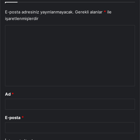
E-posta adresiniz yayınlanmayacak.
Gerekli alanlar
*
ile
işaretlenmişlerdir
Y
o
r
u
m
*
Ad
*
E-posta
*