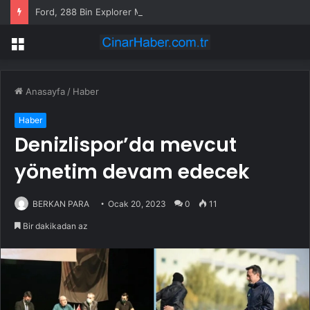
Ford, 288 Bin Explorer Modelini Tavan Rayı Hatası Nedeniyle Geri Çağırıyor
Menü
Anasayfa
/
Haber
Haber
Denizlispor’da mevcut
yönetim devam edecek
BERKAN PARA
Ocak 20, 2023
0
11
Bir dakikadan az