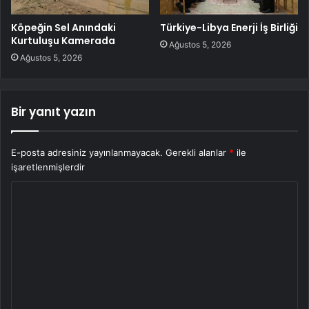
Köpeğin Sel Anındaki
Türkiye-Libya Enerji İş Birliği
Kurtuluşu Kamerada
Ağustos 5, 2026
Ağustos 5, 2026
Bir yanıt yazın
E-posta adresiniz yayınlanmayacak.
Gerekli alanlar
*
ile
işaretlenmişlerdir
Y
o
r
u
m
*