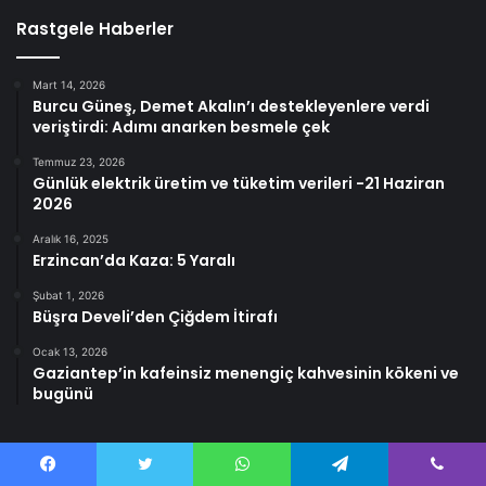
Rastgele Haberler
Mart 14, 2026
Burcu Güneş, Demet Akalın’ı destekleyenlere verdi
veriştirdi: Adımı anarken besmele çek
Temmuz 23, 2026
Günlük elektrik üretim ve tüketim verileri -21 Haziran
2026
Aralık 16, 2025
Erzincan’da Kaza: 5 Yaralı
Şubat 1, 2026
Büşra Develi’den Çiğdem İtirafı
Ocak 13, 2026
Gaziantep’in kafeinsiz menengiç kahvesinin kökeni ve
bugünü
Facebook
Twitter
WhatsApp
Telegram
Viber